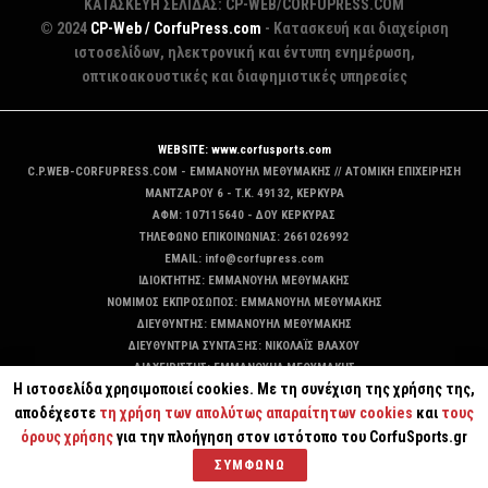
ΚΑΤΑΣΚΕΥΗ ΣΕΛΙΔΑΣ: CP-WEB/CORFUPRESS.COM
© 2024
CP-Web / CorfuPress.com
- Κατασκευή και διαχείριση
ιστοσελίδων, ηλεκτρονική και έντυπη ενημέρωση,
οπτικοακουστικές και διαφημιστικές υπηρεσίες
WEBSITE: www.corfusports.com
C.P.WEB-CORFUPRESS.COM - ΕΜΜΑΝΟΥΗΛ ΜΕΘΥΜΑΚΗΣ // ΑΤΟΜΙΚΗ ΕΠΙΧΕΙΡΗΣΗ
MANTZAΡΟΥ 6 - T.K. 49132, ΚΕΡΚΥΡΑ
ΑΦΜ: 107115640 - ΔΟΥ ΚΕΡΚΥΡΑΣ
ΤΗΛΕΦΩΝΟ ΕΠΙΚΟΙΝΩΝΙΑΣ: 2661026992
EMAIL: info@corfupress.com
ΙΔΙΟΚΤΗΤΗΣ: EMMANOYΗΛ ΜΕΘΥΜΑΚΗΣ
ΝΟΜΙΜΟΣ ΕΚΠΡΟΣΩΠΟΣ: EMMANOYΗΛ ΜΕΘΥΜΑΚΗΣ
ΔΙΕΥΘΥΝΤΗΣ: EMMANOYΗΛ ΜΕΘΥΜΑΚΗΣ
ΔΙΕΥΘΥΝΤΡΙΑ ΣΥΝΤΑΞΗΣ: ΝΙΚΟΛΑΪΣ ΒΛΑΧΟΥ
ΔΙΑΧΕΙΡΙΣΤΗΣ: EMMANOYΗΛ ΜΕΘΥΜΑΚΗΣ
Η ιστοσελίδα χρησιμοποιεί cookies. Με τη συνέχιση της χρήσης της,
ΔΙΚΑΙΟΥΧΟΣ DOMAIN: ΕΜΜΑΝΟΥΗΛ ΜΕΘΥΜΑΚΗΣ
αποδέχεστε
τη χρήση των απολύτως απαραίτητων cookies
και
τους
όρους χρήσης
για την πλοήγηση στον ιστότοπο του CorfuSports.gr
ΣΥΜΦΩΝΩ