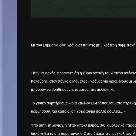
Με τον Σάββα να δίνει χρόνο σε παίκτες με μικρότερη συμμετοχή 
Ήταν, εξ αρχής, προφανές ότι η κύριο οπτική του Αστέρα απέναν
Καλούδης, στον πάγκο ο Μάμαλος), χρόνος για ορισμένους με λ
μπορούν να βοηθήσουν, είτε άμεσα, είτε μελλοντικά.
Το γενικό συμπέρασμα – δια χειλέων Σιδερόπουλου (στο περιθώρ
βοηθήσουν. Και κάποιοι ότι χρειάζονται πολλή δουλειά…».
Υπό αυτή τη λογική, η ήττα- αποκλεισμός, 3-0, αξιολογικά, πέρ
διεκδικηθεί το ό,τι παραπάνω: 0-2 στο δεκάλεπτο, με γκολ των Μπ