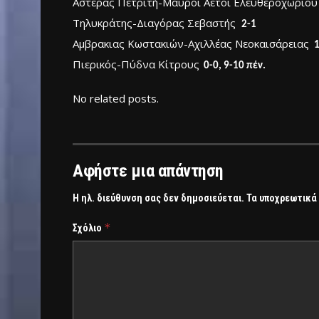
Αστέρας Πετριτή-Μαύροι Αετοί Ελευθεροχωρίο
Τηλυκράτης-Διαγόρας Σεβαστής
2-1
Αμβρακιας Κωστακιών-Αχιλλέας Νεοκαισάρειας
1
Πιερικός-Πύδνα Κίτρους
0-0, 9-10 πέν.
No related posts.
Αφήστε μια απάντηση
Η ηλ. διεύθυνση σας δεν δημοσιεύεται.
Τα υποχρεωτικά
*
Σχόλιο