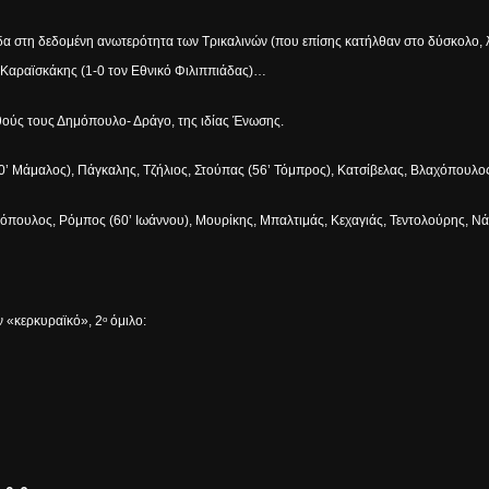
ραγίδα στη δεδομένη ανωτερότητα των Τρικαλινών (που επίσης κατήλθαν στο δύσκολ
Ε Καραϊσκάκης (1-0 τον Εθνικό Φιλιππιάδας)…
θούς τους Δημόπουλο- Δράγο, της ιδίας Ένωσης.
’ Μάμαλος), Πάγκαλης, Τζήλιος, Στούπας (56’ Τόμπρος), Κατσίβελας, Βλαχόπουλο
πουλος, Ρόμπος (60’ Ιωάννου), Μουρίκης, Μπαλτιμάς, Κεχαγιάς, Τεντολούρης, Νάκ
ν «κερκυραϊκό», 2
όμιλο:
ο