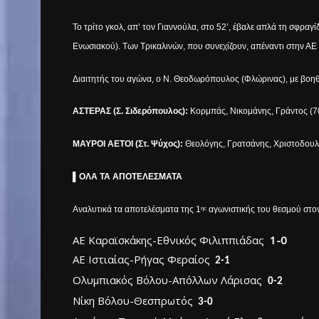
Το τρίτο γκολ, απ’ τον Γιαννούλα, στο 52’, έβαλε απλά τη σφ
Ενωσιακού). Των Τρικαλινών, που συνεχίζουν, απέναντι στην Α
Διαιτητής του αγώνα, ο Ν. Θεοδωρόπουλος (Φλώρινας), με βοη
ΑΣΤΕΡΑΣ (Σ. Σιδερόπουλος):
Κορμπάς, Νικομάνης, Γράντος (70
ΜΑΥΡΟΙ ΑΕΤΟΙ (Στ. Ψύχος):
Θεολόγης, Γρατσάνης, Χριστοδουλό
▌
ΟΛΑ ΤΑ ΑΠΟΤΕΛΕΣΜΑΤΑ
Αναλυτικά τα αποτελέσματα της 1
αγωνιστικής του θεσμού στο
ης
ΑΕ Καραϊσκάκης-Εθνικός Φιλιππιάδας
1-0
ΑΕ Ιστιαίας-Ρήγας Φεραίος
2-1
Ολυμπιακός Βόλου-Απόλλων Λάρισας
0-2
Νίκη Βόλου-Θεσπρωτός
3-0