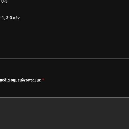
υ
0-3
-1, 3-0 πέν.
*
 πεδία σημειώνονται με