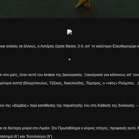
και ανάσες σε άλλους, ο Αστέρας έχασε δίκαια, 3-0, απ’ το καλύτερο Ελευθεροχώρι 
*
τι στο ματς, ήταν αυτή του
test
και της ξεκούρασης. Ξεκούραση για κάποιους απ’ του
ιγότερα λεπτά (Βλαχόπουλος, Τζήλιος, Νικολούδης, Τόμπρος, ο «νέος» Ρούμπος…). 
ιο της «βόμβας» περί κατάθεσης της παραίτησής του στη διάθεση της διοίκησης – 
ασε σε δεύτερη μοίρα στο Λιμάνι. Στο Πρωτάθλημα ο κύριος στόχος, προφανές αυτό.
αλτιμά (6’) και Τεντολούρη (9’).