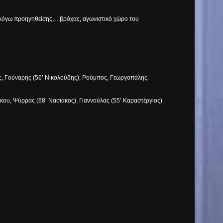
ο, λόγω προηγηθείσης… βρόχας, αγωνιστικό χώρο του
ς, Γούναρης (56’ Νικολούδης), Ρούμπος, Γεωργοπάλης.
ου, Ψύρρας (68’ Νασιακος), Γιαννούλας (55’ Καραστέργιος).