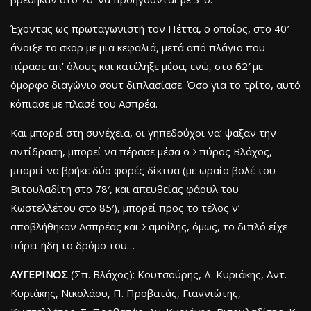
Έχοντας ως πρωταγωνιστή τον Πέττα, ο οποίος, στο 40′
άνοιξε το σκορ με μια κεφαλιά, μετά από πλάγιο που
πέρασε απ’ όλους και κατέληξε μέσα, ενώ, στο 62′ με
όμορφο διαγώνιο σουτ διπλασίασε. Όσο για το τρίτο, αυτό
κόπιασε με πλασέ του Ασπρέα.
Και μπορεί στη συνέχεια, οι γηπεδούχοι να’ ψαξαν την
αντίδραση, μπορεί να πέρασε μέσα ο Σπύρος Βλάχος,
μπορεί να βρήκε δύο φορές δίκτυα (με ωραίο βολέ του
Βιτουλαδίτη στο 78′, και απευθείας φάουλ του
Κωστελλέτου στο 85′), μπορεί προς το τέλος ν’
αποβλήθηκαν Ασπρέας και Σαμοΐλης, όμως, το διπλό είχε
πάρει ήδη το δρόμο του…
ΑΥΓΕΡΙΝΟΣ
(Σπ. Βλάχος): Κουτσούρης, Δ. Κυριάκης, Αντ.
Κυριάκης, Νικολάου, Π. Προβατάς, Γιαννιώτης,