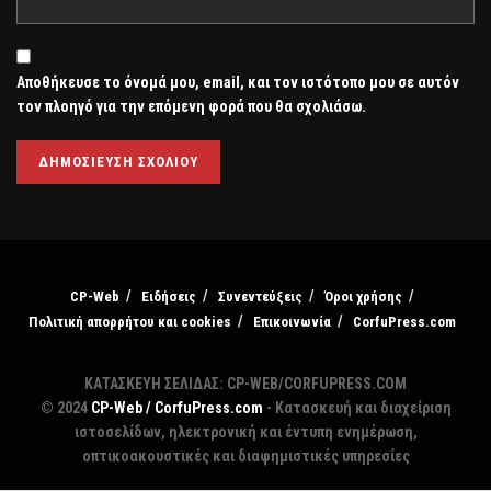
Αποθήκευσε το όνομά μου, email, και τον ιστότοπο μου σε αυτόν
τον πλοηγό για την επόμενη φορά που θα σχολιάσω.
CP-Web
Ειδήσεις
Συνεντεύξεις
Όροι χρήσης
Πολιτική απορρήτου και cookies
Επικοινωνία
CorfuPress.com
ΚΑΤΑΣΚΕΥΗ ΣΕΛΙΔΑΣ: CP-WEB/CORFUPRESS.COM
© 2024
CP-Web / CorfuPress.com
- Κατασκευή και διαχείριση
ιστοσελίδων, ηλεκτρονική και έντυπη ενημέρωση,
οπτικοακουστικές και διαφημιστικές υπηρεσίες