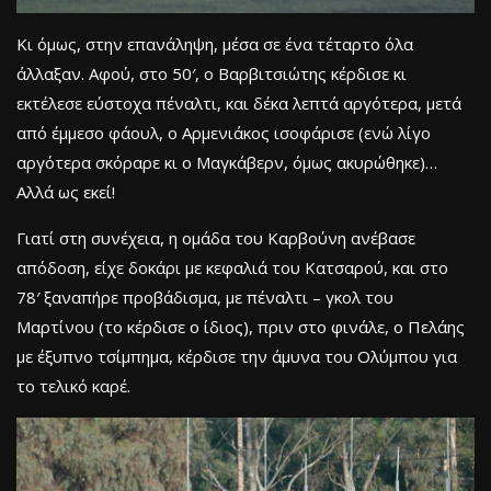
Κι όμως, στην επανάληψη, μέσα σε ένα τέταρτο όλα
άλλαξαν. Αφού, στο 50′, ο Βαρβιτσιώτης κέρδισε κι
εκτέλεσε εύστοχα πέναλτι, και δέκα λεπτά αργότερα, μετά
από έμμεσο φάουλ, ο Αρμενιάκος ισοφάρισε (ενώ λίγο
αργότερα σκόραρε κι ο Μαγκάβερν, όμως ακυρώθηκε)…
Αλλά ως εκεί!
Γιατί στη συνέχεια, η ομάδα του Καρβούνη ανέβασε
απόδοση, είχε δοκάρι με κεφαλιά του Κατσαρού, και στο
78′ ξαναπήρε προβάδισμα, με πέναλτι – γκολ του
Μαρτίνου (το κέρδισε ο ίδιος), πριν στο φινάλε, ο Πελάης
με έξυπνο τσίμπημα, κέρδισε την άμυνα του Ολύμπου για
το τελικό καρέ.