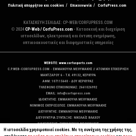
Πολιτική απορρήτου και cookies
Επικοινωνία
CorfuPress.com
ΚΑΤΑΣΚΕΥΗ ΣΕΛΙΔΑΣ: CP-WEB/CORFUPRESS.COM
© 2024
CP-Web / CorfuPress.com
- Κατασκευή και διαχείριση
ιστοσελίδων, ηλεκτρονική και έντυπη ενημέρωση,
οπτικοακουστικές και διαφημιστικές υπηρεσίες
WEBSITE: www.corfusports.com
C.P.WEB-CORFUPRESS.COM - ΕΜΜΑΝΟΥΗΛ ΜΕΘΥΜΑΚΗΣ // ΑΤΟΜΙΚΗ ΕΠΙΧΕΙΡΗΣΗ
MANTZAΡΟΥ 6 - T.K. 49132, ΚΕΡΚΥΡΑ
ΑΦΜ: 107115640 - ΔΟΥ ΚΕΡΚΥΡΑΣ
ΤΗΛΕΦΩΝΟ ΕΠΙΚΟΙΝΩΝΙΑΣ: 2661026992
EMAIL: info@corfupress.com
ΙΔΙΟΚΤΗΤΗΣ: EMMANOYΗΛ ΜΕΘΥΜΑΚΗΣ
ΝΟΜΙΜΟΣ ΕΚΠΡΟΣΩΠΟΣ: EMMANOYΗΛ ΜΕΘΥΜΑΚΗΣ
ΔΙΕΥΘΥΝΤΗΣ: EMMANOYΗΛ ΜΕΘΥΜΑΚΗΣ
ΔΙΕΥΘΥΝΤΡΙΑ ΣΥΝΤΑΞΗΣ: ΝΙΚΟΛΑΪΣ ΒΛΑΧΟΥ
ΔΙΑΧΕΙΡΙΣΤΗΣ: EMMANOYΗΛ ΜΕΘΥΜΑΚΗΣ
Η ιστοσελίδα χρησιμοποιεί cookies. Με τη συνέχιση της χρήσης της,
ΔΙΚΑΙΟΥΧΟΣ DOMAIN: ΕΜΜΑΝΟΥΗΛ ΜΕΘΥΜΑΚΗΣ