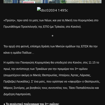
«Πρώτη», πριν από το ματς των Νέων, και για τη Μικτή του Κορομπόκη στο
Πρωτάθλημα Προεπιλογής της ΕΠΟ (με Τρίκαλα, στο Κανόνι).
*
Την αρχή στη φετινή, επίσημη δράση των Μικτών ομάδων της ΕΠΣΚ θα την
κάνει η ομάδα Παίδων…
Η ομάδα του Παναγιώτη Κορομπόκη θα υποδεχτεί στο Κανόνι, στις 11.15 το
πρωί, την αντίστοιχη των Τρικάλων για την πρεμιέρα του 3
ομίλου
ου
(συμμετέχουν ακόμη οι Μικτές Θεσπρωτίας, Ηπείρου, Άρτας, Λάρισας,
Πρέβεζας/ Λευκάδας). Σ’ ένα ματς, που ορίστηκε να «σφυρίξει» ο Θεσπρωτός,
Μάριος Σιντόρης, με βοηθούς τους συντοπίτες του, Τάσο Παπαδόπουλο και
Δημήτρη Λαμπρούση.
●
Το αναλυτικό πρόγραμμα του 3
ομίλου:
ου