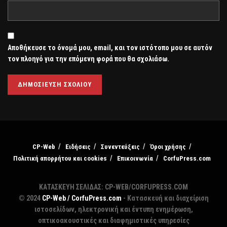
Αποθήκευσε το όνομά μου, email, και τον ιστότοπο μου σε αυτόν
τον πλοηγό για την επόμενη φορά που θα σχολιάσω.
CP-Web
Ειδήσεις
Συνεντεύξεις
Όροι χρήσης
Πολιτική απορρήτου και cookies
Επικοινωνία
CorfuPress.com
ΚΑΤΑΣΚΕΥΗ ΣΕΛΙΔΑΣ: CP-WEB/CORFUPRESS.COM
© 2024
CP-Web / CorfuPress.com
- Κατασκευή και διαχείριση
ιστοσελίδων, ηλεκτρονική και έντυπη ενημέρωση,
οπτικοακουστικές και διαφημιστικές υπηρεσίες