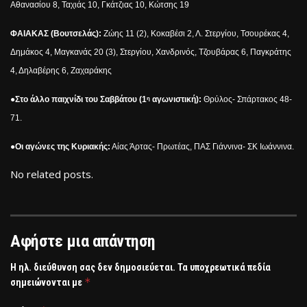
Αθανασίου 8, Ταχιάς 10, Γκάτζιας 10, Κώτσης 19
ΦΑΙΑΚΑΣ (Βουτσελάς):
Ζώης 11 (2), Κοκαβέσι 2, Λ. Στεργίου, Τσουρέκας 4,
Δημάκος 4, Μαγκανάς 20 (3), Στεργίου, Χανδρινός, Τζουβάρας 6, Παγκράτης
4, Δηλαβέρης 6, Ζαχαράκης
●
Στο άλλο παιχνίδι του Σαββάτου (1
αγωνιστική):
Θρύλος- Σπάρτακος 48-
η
71.
●
Οι αγώνες της Κυριακής:
Αίας Άρτας- Πρωτέας, ΠΑΣ Γιάννινα- ΣΚ Ιωάννινα.
No related posts.
Αφήστε μια απάντηση
Η ηλ. διεύθυνση σας δεν δημοσιεύεται.
Τα υποχρεωτικά πεδία
*
σημειώνονται με