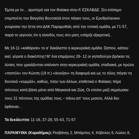
Έμπα με το… αριστερό για τον Φαίακα στην Α’ ΕΣΚΑΒΔΕ. Στο επίσημο
ντεμπούτο του Βαγγέλη Βουτσελά στον πάγκο τους, οι Ερυθρόλευκοι
γνώρισαν την ήττα στο ΔΑΚ Παραμυθιάς από την τοπική ομάδα, με 71-57,
παρά το γεγονός ότι η είσοδός τους στο ματς υπήρξε εξαιρετική..
Με 16-11 «καθάρισε» το α’ δεκάλεπτο η κερκυραϊκή ομάδα. Ώσπου, κάπου
εκεί, γύρισε ο διακόπτης! Μ’ ένα επιμέρους 26- 12 οι γηπεδούχοι βρήκαν τις
λύσεις που χρειάζονταν απέναντι στην κερκυραϊκή ομάδα, σταδιακά, με πρώτο
«πιστόλι» τον Κώτση (19 π.) «άνοιξαν» τη διαφορά και ως το τέλος πήγαν τη
δουλειά «νορμάλ», καθώς, πλην των άλλων, επιθετικά ο Φαίακες πήρε
πόντους κατά βάση μόνο από Μαγκανά και Ζώη. Οι οποίοι μαζί σημείωσαν
τους 31 πόντους της ομάδας τους – πάνω απ’ τους μισούς. Αλλά δεν
έφθαναν…
Τα δεκάλεπτα:
11-16, 37-28, 55-43, 71-57
ΠΑΡΑΜΥΘΙΑ (Καραδήμας):
Ρεσβάνης 2, Μπάμπος 4, Χόβολος 6, Λώλος 8,