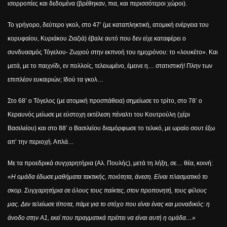
ισορροπίες και δεδομένα (βρέθηκαν, πια, και περισσότεροι χώροι).
Το γρήγορο, δεύτερο γκολ, στο 47’ (με καταπληκτική, ατομική ενέργεια του
κορυφαίου, Κυριάκου Ζιαζιά) έβαλε αυτό που δεν είχε καταφέρει ο
συνδυασμός Τόγελου- Ζωχιού στην εκπνοή του ημιχρόνου: το «λουκέτο». Και
μετά, με το παιχνίδι, εν πολλοίς, τελειωμένο, έμεινε η… στατιστική! Πλην των
επιπλέον ευκαιριών; Ιδού τα γκολ…
Στο 68’ ο Τόγελος (με ατομική προσπάθεια) σημείωσε το τρίτο, στο 78’ ο
Κεραυνός μείωσε με εύστοχη εκτέλεση πέναλτι του Κουτρούλη (χέρι
Βασιλείου) και στο 88’ ο Βασιλείου διαμόρφωσε το τελικό, με ωραίο σουτ έξω
απ’ την περιοχή. Απλά…
Με τα προεδρικά συγχαρητήρια (Αλ. Πουλής), μετά τη λήξη, σε… θέα, κοινή:
«Η ομάδα έδωσε μαθήματα τακτικής, ποιότητα, άνεση. Είναι πλασματικό το
σκορ. Συγχαρητήρια σε όλους τους παίκτες, στον προπονητή, τους φίλους
μας. Δεν τελείωσε τίποτα, πάμε για το στόχο που είναι ένας και μοναδικός: η
άνοδο στην Α1, εκεί που πραγματικά πρέπει να είναι αυτή η ομάδα…»