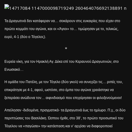
Τα Δραγωτινά δεν κατάφεραν να… σοκάρουν στις ευκαιρίες που είχαν στο
πρώτο κομμάτι του αγώνα, και οι «Άγιοι» το… τιμώρησαν με το, τελικώς,
ευρύ, 4-1 (δύο ο Τόγελος).
*
Ευρεία νίκη, για τον Ηρακλή Αγ. Δέκα επί του Κεραυνού Δραγωτινών, στο
Ενωσιακό…
Η ομάδα του Πατέλη, με τον Τόγελο (δύο γκολ) να συνεχίζει τις… ριπές του,
επικράτησε με 4-1, αφού, ωστόσο, στο έμπα του αγώνα χρειάστηκε να
ξεπεράσει ανώδυνα τον… αιφνιδιασμό που επιχείρησαν οι φιλοξενούμενοι!
Απείλησαν -δεδομένα, πραγματικά- τα Δραγωτινά έως το ημίωρο. Π.χ., οι δύο
περιπτώσεις του Βασιλάκη. Ώσπου ήρθε, στο 38’, το πρώτο προσωπικό του
Τόγελου να «παγώσει» την κατάσταση και ν’ αρχίσει να διαφοροποιεί