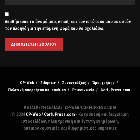
Αποθήκευσε το όνομά μου, email, και τον ιστότοπο μου σε αυτόν
τον πλοηγό για την επόμενη φορά που θα σχολιάσω.
CP-Web
Ειδήσεις
Συνεντεύξεις
Όροι χρήσης
Πολιτική απορρήτου και cookies
Επικοινωνία
CorfuPress.com
ΚΑΤΑΣΚΕΥΗ ΣΕΛΙΔΑΣ: CP-WEB/CORFUPRESS.COM
© 2024
CP-Web / CorfuPress.com
- Κατασκευή και διαχείριση
ιστοσελίδων, ηλεκτρονική και έντυπη ενημέρωση,
οπτικοακουστικές και διαφημιστικές υπηρεσίες