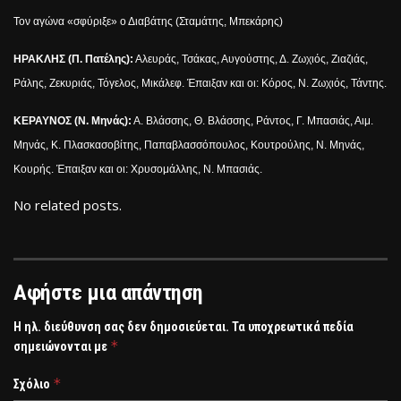
Τον αγώνα «σφύριξε» ο Διαβάτης (Σταμάτης, Μπεκάρης)
ΗΡΑΚΛΗΣ (Π. Πατέλης):
Αλευράς, Τσάκας, Αυγούστης, Δ. Ζωχιός, Ζιαζιάς,
Ράλης, Ζεκυριάς, Τόγελος, Μικάλεφ. Έπαιξαν και οι: Κόρος, Ν. Ζωχιός, Τάντης.
ΚΕΡΑΥΝΟΣ (Ν. Μηνάς):
Α. Βλάσσης, Θ. Βλάσσης, Ράντος, Γ. Μπασιάς, Αιμ.
Μηνάς, Κ. Πλασκασοβίτης, Παπαβλασσόπουλος, Κουτρούλης, Ν. Μηνάς,
Κουρής. Έπαιξαν και οι: Χρυσομάλλης, Ν. Μπασιάς.
No related posts.
Αφήστε μια απάντηση
Η ηλ. διεύθυνση σας δεν δημοσιεύεται.
Τα υποχρεωτικά πεδία
*
σημειώνονται με
*
Σχόλιο