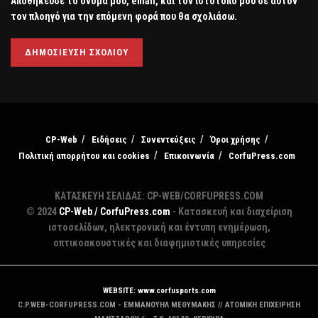
Αποθήκευσε το όνομά μου, email, και τον ιστότοπο μου σε αυτόν
τον πλοηγό για την επόμενη φορά που θα σχολιάσω.
CP-Web
Ειδήσεις
Συνεντεύξεις
Όροι χρήσης
Πολιτική απορρήτου και cookies
Επικοινωνία
CorfuPress.com
ΚΑΤΑΣΚΕΥΗ ΣΕΛΙΔΑΣ: CP-WEB/CORFUPRESS.COM
© 2024
CP-Web / CorfuPress.com
- Κατασκευή και διαχείριση
ιστοσελίδων, ηλεκτρονική και έντυπη ενημέρωση,
οπτικοακουστικές και διαφημιστικές υπηρεσίες
WEBSITE: www.corfusports.com
C.P.WEB-CORFUPRESS.COM - ΕΜΜΑΝΟΥΗΛ ΜΕΘΥΜΑΚΗΣ // ΑΤΟΜΙΚΗ ΕΠΙΧΕΙΡΗΣΗ