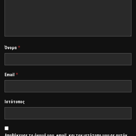
*
Όνομα
*
Email
Ιστότοπος
Αποθήκευσε το όνομά μου, email, και τον ιστότοπο μου σε αυτόν