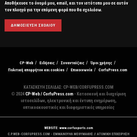
Αποθήκευσε το όνομά μου, email, και τον ιστότοπο μου σε αυτόν
τον πλοηγό για την επόμενη φορά που θα σχολιάσω.
CP-Web
Ειδήσεις
Συνεντεύξεις
Όροι χρήσης
Πολιτική απορρήτου και cookies
Επικοινωνία
CorfuPress.com
ΚΑΤΑΣΚΕΥΗ ΣΕΛΙΔΑΣ: CP-WEB/CORFUPRESS.COM
© 2024
CP-Web / CorfuPress.com
- Κατασκευή και διαχείριση
ιστοσελίδων, ηλεκτρονική και έντυπη ενημέρωση,
οπτικοακουστικές και διαφημιστικές υπηρεσίες
WEBSITE: www.corfusports.com
C.P.WEB-CORFUPRESS.COM - ΕΜΜΑΝΟΥΗΛ ΜΕΘΥΜΑΚΗΣ // ΑΤΟΜΙΚΗ ΕΠΙΧΕΙΡΗΣΗ