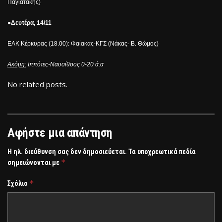
Παγιατάκης)
●Δευτέρα, 14/11
ΕΑΚ Κέρκυρας (18.00): Φαίακας-ΚΓΣ (Νάκας- Β. Θώμος)
Ακόμη:
Ιππότες-Ναυσίθοος 0-20 ά.α
No related posts.
Αφήστε μια απάντηση
Η ηλ. διεύθυνση σας δεν δημοσιεύεται.
Τα υποχρεωτικά πεδία
*
σημειώνονται με
*
Σχόλιο