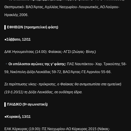
Θεσπρωτικό- ΒΑΟ Άρτας, Αχιλλέας Νεοχωρίου- Λουριωτικός, ΑΟ Λούρου-
Ηρακλής 2006.
▌
ΕΦΗΒΩΝ (προημιτελική φάση)
●Σάββατο, 12/11
ΔΑΚ Ηγουμενίτσας (14.00): Φαίακας- ΑΓΣΙ (Ζιώγας- Βίνης)
Οι υπόλοιποι αγώνες της γ’ φάσης:
ΠΑΣ Ναυπάκτου- Χαρ. Τρικούπης 58-
59, Νικόπολη-Δόξα Λευκάδας 59-72, ΒΑΟ Άρτας-ΓΕ Αγρινίου 55-66.
Σε περίπτωσης νίκης- πρόκρισης, ο Φαίακας θα αντιμετωπίσει στα ημιτελική
(19 ή 20/11) τη Δόξα Λευκάδας, σε ουδέτερη έδρα.
▌
ΠΑΙΔΙΚΟ (9
αγωνιστική)
η
●Κυριακή, 13/11
ΕΑΚ Κέρκυρας (19.00): ΠΣ Νεοχωρίου-ΑΟ Κέρκυρας 2015 (Νάκας-