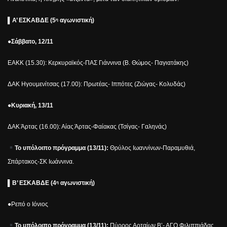
▌
Α’ ΕΣΚΑΒΔΕ (5
αγωνιστική)
η
●Σάββατο, 12/11
ΕΑΚΚ (15.30): Κερκυραϊκός-ΠΑΣ Γιάννινα (Β. Θώμος- Παγιατάκης)
ΔΑΚ Ηγουμενίτσας (17.00): Πρωτέας- Ιππότες (Ζιώγας- Κολυδάς)
●Κυριακή, 13/11
ΔΑΚ Άρτας (16.00): Αίας Άρτας-Φαίακας (Τσίγας- Γαληνάς)
Το υπόλοιπο πρόγραμμα (13/11):
Θρύλος Ιωαννίνων-Παραμυθιά,
Σπάρτακος-ΣΚ Ιωάννινα.
▌
Β’ ΕΣΚΑΒΔΕ (4
αγωνιστική)
η
●Ρεπό ο Ιόνιος
Το υπόλοιπο πρόγραμμα (13/11):
Πύρρος Αρταίων Β’- ΑΓΟ Φιλιππιάδας,