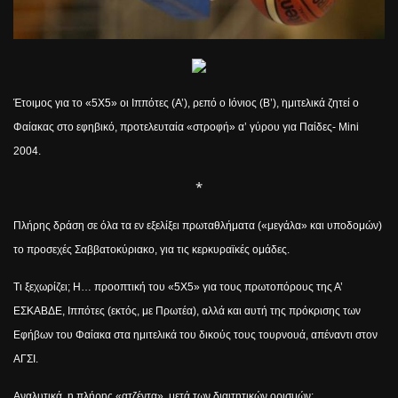
Έτοιμος για το «5Χ5» οι Ιππότες (Α’), ρεπό ο Ιόνιος (Β’), ημιτελικά ζητεί ο
Φαίακας στο εφηβικό, προτελευταία «στροφή» α’ γύρου για Παίδες-
Mini
2004.
*
Πλήρης δράση σε όλα τα εν εξελίξει πρωταθλήματα («μεγάλα» και υποδομών)
το προσεχές Σαββατοκύριακο, για τις κερκυραϊκές ομάδες.
Τι ξεχωρίζει; Η… προοπτική του «5Χ5» για τους πρωτοπόρους της Α’
ΕΣΚΑΒΔΕ, Ιππότες (εκτός, με Πρωτέα), αλλά και αυτή της πρόκρισης των
Εφήβων του Φαίακα στα ημιτελικά του δικούς τους τουρνουά, απέναντι στον
ΑΓΣΙ.
Αναλυτικά, η πλήρης «ατζέντα», μετά των διαιτητικών ορισμών: