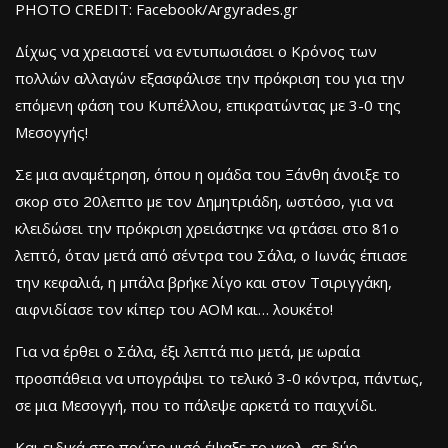
PHOTO CREDIT: Facebook/Argyrades.gr
Δίχως να χρειαστεί να εντυπωσιάσει ο Κρόνος των
πολλών αλλαγών εξασφάλισε την πρόκριση του για την
επόμενη φάση του Κυπέλλου, επικρατώντας με 3-0 της
Μεσογγής!
Σε μια αναμέτρηση, όπου η ομάδα του Ξάνθη άνοιξε το
σκορ στο 20λεπτο με τον Δημητριάδη, ωστόσο, για να
κλειδώσει την πρόκριση χρειάστηκε να φτάσει στο 81ο
λεπτό, όταν μετά από σέντρα του Σάλα, ο Ιωνάς έπιασε
την κεφαλιά, η μπάλα βρήκε λίγο και στον Τσιριγγάκη,
αιφνιδίασε τον κίπερ του ΑΟΜ και… λουκέτο!
Για να έρθει ο Σάλα, έξι λεπτά πιο μετά, με ωραία
προσπάθεια να υπογράψει το τελικό 3-0 κόντρα, πάντως,
σε μια Μεσογγή, που το πάλεψε αρκετά το παιχνίδι.
Και ειδικά στο πρώτο μισό έψαξε το γκολ, σε δύο