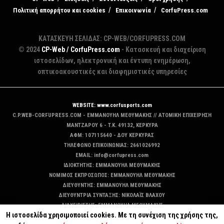
Πολιτική απορρήτου και cookies
Επικοινωνία
CorfuPress.com
ΚΑΤΑΣΚΕΥΗ ΣΕΛΙΔΑΣ: CP-WEB/CORFUPRESS.COM
© 2024
CP-Web / CorfuPress.com
- Κατασκευή και διαχείριση
ιστοσελίδων, ηλεκτρονική και έντυπη ενημέρωση,
οπτικοακουστικές και διαφημιστικές υπηρεσίες
WEBSITE: www.corfusports.com
C.P.WEB-CORFUPRESS.COM - ΕΜΜΑΝΟΥΗΛ ΜΕΘΥΜΑΚΗΣ // ΑΤΟΜΙΚΗ ΕΠΙΧΕΙΡΗΣΗ
MANTZAΡΟΥ 6 - T.K. 49132, ΚΕΡΚΥΡΑ
ΑΦΜ: 107115640 - ΔΟΥ ΚΕΡΚΥΡΑΣ
ΤΗΛΕΦΩΝΟ ΕΠΙΚΟΙΝΩΝΙΑΣ: 2661026992
EMAIL: info@corfupress.com
ΙΔΙΟΚΤΗΤΗΣ: EMMANOYΗΛ ΜΕΘΥΜΑΚΗΣ
ΝΟΜΙΜΟΣ ΕΚΠΡΟΣΩΠΟΣ: EMMANOYΗΛ ΜΕΘΥΜΑΚΗΣ
ΔΙΕΥΘΥΝΤΗΣ: EMMANOYΗΛ ΜΕΘΥΜΑΚΗΣ
ΔΙΕΥΘΥΝΤΡΙΑ ΣΥΝΤΑΞΗΣ: ΝΙΚΟΛΑΪΣ ΒΛΑΧΟΥ
ΔΙΑΧΕΙΡΙΣΤΗΣ: EMMANOYΗΛ ΜΕΘΥΜΑΚΗΣ
Η ιστοσελίδα χρησιμοποιεί cookies. Με τη συνέχιση της χρήσης της,
ΔΙΚΑΙΟΥΧΟΣ DOMAIN: ΕΜΜΑΝΟΥΗΛ ΜΕΘΥΜΑΚΗΣ