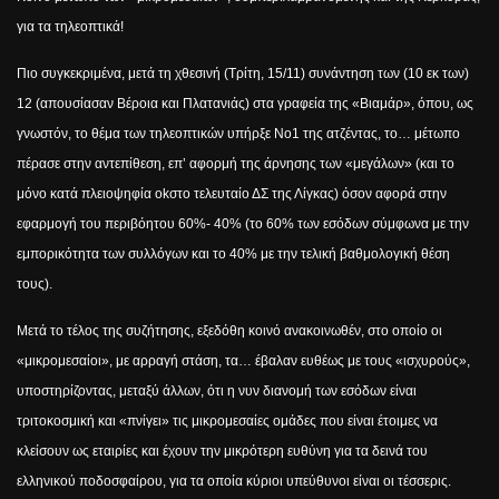
για τα τηλεοπτικά!
Πιο συγκεκριμένα, μετά τη χθεσινή (Τρίτη, 15/11) συνάντηση των (10 εκ των)
12 (απουσίασαν Βέροια και Πλατανιάς) στα γραφεία της «Βιαμάρ», όπου, ως
γνωστόν, το θέμα των τηλεοπτικών υπήρξε Νο1 της ατζέντας, το… μέτωπο
πέρασε στην αντεπίθεση, επ’ αφορμή της άρνησης των «μεγάλων» (και το
μόνο κατά πλειοψηφία ο
k
στο τελευταίο ΔΣ της Λίγκας) όσον αφορά στην
εφαρμογή του περιβόητου 60%- 40% (
το 60% των εσόδων σύμφωνα με την
εμπορικότητα των συλλόγων και το 40% με την τελική βαθμολογική θέση
τους).
Μετά το τέλος της συζήτησης, εξεδόθη κοινό ανακοινωθέν,
στο οποίο οι
«μικρομεσαίοι», με αρραγή στάση, τα… έβαλαν ευθέως με τους «ισχυρούς»,
υποστηρίζοντας, μεταξύ άλλων, ότι η νυν διανομή των εσόδων είναι
τριτοκοσμική και «πνίγει» τις μικρομεσαίες ομάδες που είναι έτοιμες να
κλείσουν ως εταιρίες και έχουν την μικρότερη ευθύνη για τα δεινά του
ελληνικού ποδοσφαίρου, για τα οποία κύριοι υπεύθυνοι είναι οι τέσσερις.