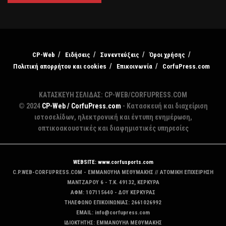
CP-Web
Ειδήσεις
Συνεντεύξεις
Όροι χρήσης
Πολιτική απορρήτου και cookies
Επικοινωνία
CorfuPress.com
ΚΑΤΑΣΚΕΥΗ ΣΕΛΙΔΑΣ: CP-WEB/CORFUPRESS.COM
© 2024
CP-Web / CorfuPress.com
- Κατασκευή και διαχείριση
ιστοσελίδων, ηλεκτρονική και έντυπη ενημέρωση,
οπτικοακουστικές και διαφημιστικές υπηρεσίες
WEBSITE: www.corfusports.com
C.P.WEB-CORFUPRESS.COM - ΕΜΜΑΝΟΥΗΛ ΜΕΘΥΜΑΚΗΣ // ΑΤΟΜΙΚΗ ΕΠΙΧΕΙΡΗΣΗ
MANTZAΡΟΥ 6 - T.K. 49132, ΚΕΡΚΥΡΑ
ΑΦΜ: 107115640 - ΔΟΥ ΚΕΡΚΥΡΑΣ
ΤΗΛΕΦΩΝΟ ΕΠΙΚΟΙΝΩΝΙΑΣ: 2661026992
EMAIL: info@corfupress.com
ΙΔΙΟΚΤΗΤΗΣ: EMMANOYΗΛ ΜΕΘΥΜΑΚΗΣ