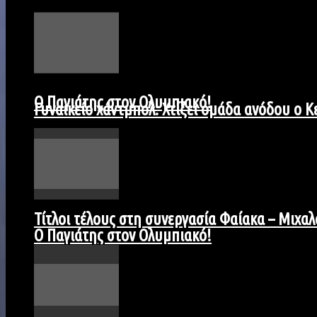
Ο Παγιάτης στον Ολυμπιακό!
Γυναικείο χάντμπολ: Χτίζει ομάδα ανόδου ο 
Τίτλοι τέλους στη συνεργασία Φαίακα – Μιχαλ
Ο Παγιάτης στον Ολυμπιακό!