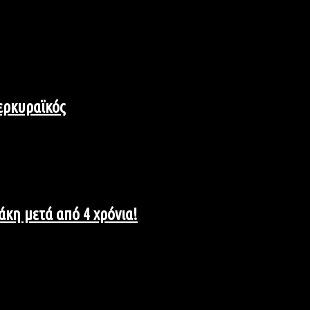
Κερκυραϊκός
άκη μετά από 4 χρόνια!