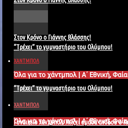
Στον Κρόνο ο Γιάννης Βλάσσης!
“Tρέχει” το γυμναστήριο του Ολύμπου!
ΧΑΝΤΜΠΟΛ
Όλα για το χάντμπολ | Α΄ Εθνική, Φαί
“Tρέχει” το γυμναστήριο του Ολύμπου!
ΧΑΝΤΜΠΟΛ
Όλα για το χάντμπολ | Α΄ Εθνική, Φαί
Γυναικείο χάντμπολ: Χτίζει ομάδα ανόδου ο 