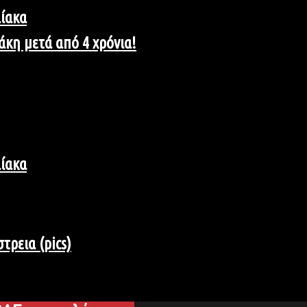
αίακα
άκη μετά από 4 χρόνια!
αίακα
τρεια (pics)