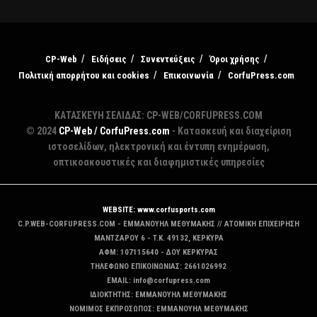
CP-Web
Ειδήσεις
Συνεντεύξεις
Όροι χρήσης
Πολιτική απορρήτου και cookies
Επικοινωνία
CorfuPress.com
ΚΑΤΑΣΚΕΥΗ ΣΕΛΙΔΑΣ: CP-WEB/CORFUPRESS.COM
© 2024
CP-Web / CorfuPress.com
- Κατασκευή και διαχείριση
ιστοσελίδων, ηλεκτρονική και έντυπη ενημέρωση,
οπτικοακουστικές και διαφημιστικές υπηρεσίες
WEBSITE: www.corfusports.com
C.P.WEB-CORFUPRESS.COM - ΕΜΜΑΝΟΥΗΛ ΜΕΘΥΜΑΚΗΣ // ΑΤΟΜΙΚΗ ΕΠΙΧΕΙΡΗΣΗ
MANTZAΡΟΥ 6 - T.K. 49132, ΚΕΡΚΥΡΑ
ΑΦΜ: 107115640 - ΔΟΥ ΚΕΡΚΥΡΑΣ
ΤΗΛΕΦΩΝΟ ΕΠΙΚΟΙΝΩΝΙΑΣ: 2661026992
EMAIL: info@corfupress.com
ΙΔΙΟΚΤΗΤΗΣ: EMMANOYΗΛ ΜΕΘΥΜΑΚΗΣ
ΝΟΜΙΜΟΣ ΕΚΠΡΟΣΩΠΟΣ: EMMANOYΗΛ ΜΕΘΥΜΑΚΗΣ