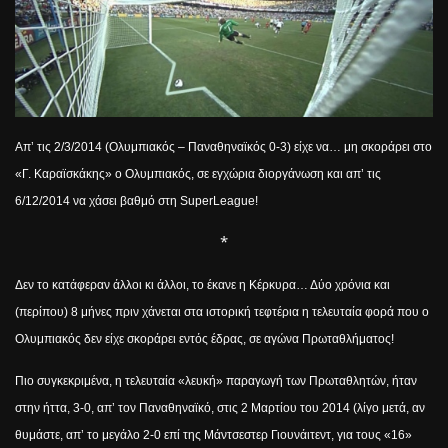
Απ’ τις 2/3/2014 (Ολυμπιακός – Παναθηναϊκός 0-3) είχε να… μη σκοράρει στο
«Γ. Καραϊσκάκης» ο Ολυμπιακός, σε εγχώρια διοργάνωση και απ’ τις
6/12/2014 να χάσει βαθμό στη
Super
League
!
*
Δεν το κατάφεραν άλλοι κι άλλοι, το έκανε η Κέρκυρα… Δύο χρόνια και
(περίπου) 8 μήνες πριν χάνεται στα ιστορική τεφτέρια η τελευταία φορά που ο
Ολυμπιακός δεν είχε σκοράρει εντός έδρας, σε αγώνα Πρωταθλήματος!
Πιο συγκεκριμένα, η τελευταία «λευκή» παραγωγή των Πρωταθλητών, ήταν
στην ήττα, 3-0, απ’ τον Παναθηναϊκό, στις 2 Μαρτίου του 2014 (λίγο μετά, αν
θυμάστε, απ’ το μεγάλο 2-0 επί της Μάντσεστερ Γιουνάιτεντ, για τους «16»