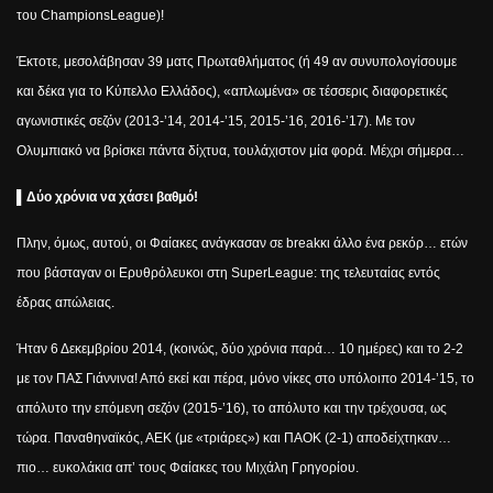
του
Champions
League
)!
Έκτοτε, μεσολάβησαν 39 ματς Πρωταθλήματος (ή 49 αν συνυπολογίσουμε
και δέκα για το Κύπελλο Ελλάδος), «απλωμένα» σε τέσσερις διαφορετικές
αγωνιστικές σεζόν (2013-’14, 2014-’15, 2015-’16, 2016-’17). Με τον
Ολυμπιακό να βρίσκει πάντα δίχτυα, τουλάχιστον μία φορά. Μέχρι σήμερα…
▌
Δύο χρόνια να χάσει βαθμό!
Πλην, όμως, αυτού, οι Φαίακες ανάγκασαν σε
break
κι άλλο ένα ρεκόρ… ετών
που βάσταγαν οι Ερυθρόλευκοι στη
Super
League
: της τελευταίας εντός
έδρας απώλειας.
Ήταν 6 Δεκεμβρίου 2014, (κοινώς, δύο χρόνια παρά… 10 ημέρες) και το 2-2
με τον ΠΑΣ Γιάννινα! Από εκεί και πέρα, μόνο νίκες στο υπόλοιπο 2014-’15, το
απόλυτο την επόμενη σεζόν (2015-’16), το απόλυτο και την τρέχουσα, ως
τώρα. Παναθηναϊκός, ΑΕΚ (με «τριάρες») και ΠΑΟΚ (2-1) αποδείχτηκαν…
πιο… ευκολάκια απ’ τους Φαίακες του Μιχάλη Γρηγορίου.