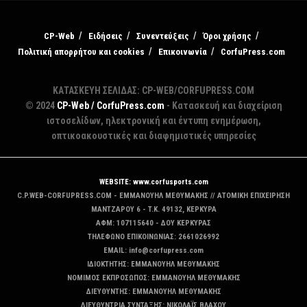
CP-Web
Ειδήσεις
Συνεντεύξεις
Όροι χρήσης
Πολιτική απορρήτου και cookies
Επικοινωνία
CorfuPress.com
ΚΑΤΑΣΚΕΥΗ ΣΕΛΙΔΑΣ: CP-WEB/CORFUPRESS.COM
© 2024
CP-Web / CorfuPress.com
- Κατασκευή και διαχείριση
ιστοσελίδων, ηλεκτρονική και έντυπη ενημέρωση,
οπτικοακουστικές και διαφημιστικές υπηρεσίες
WEBSITE: www.corfusports.com
C.P.WEB-CORFUPRESS.COM - ΕΜΜΑΝΟΥΗΛ ΜΕΘΥΜΑΚΗΣ // ΑΤΟΜΙΚΗ ΕΠΙΧΕΙΡΗΣΗ
MANTZAΡΟΥ 6 - T.K. 49132, ΚΕΡΚΥΡΑ
ΑΦΜ: 107115640 - ΔΟΥ ΚΕΡΚΥΡΑΣ
ΤΗΛΕΦΩΝΟ ΕΠΙΚΟΙΝΩΝΙΑΣ: 2661026992
EMAIL: info@corfupress.com
ΙΔΙΟΚΤΗΤΗΣ: EMMANOYΗΛ ΜΕΘΥΜΑΚΗΣ
ΝΟΜΙΜΟΣ ΕΚΠΡΟΣΩΠΟΣ: EMMANOYΗΛ ΜΕΘΥΜΑΚΗΣ
ΔΙΕΥΘΥΝΤΗΣ: EMMANOYΗΛ ΜΕΘΥΜΑΚΗΣ
ΔΙΕΥΘΥΝΤΡΙΑ ΣΥΝΤΑΞΗΣ: ΝΙΚΟΛΑΪΣ ΒΛΑΧΟΥ