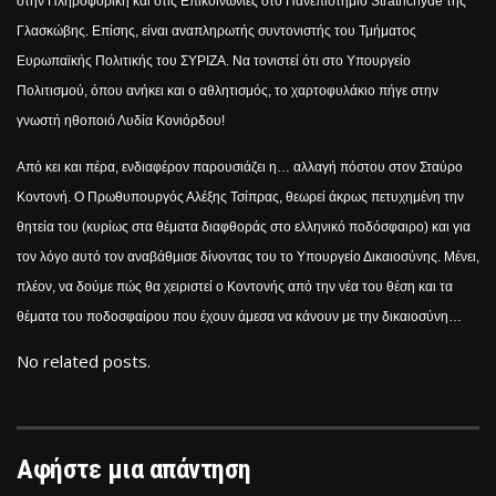
στην Πληροφορική και στις Επικοινωνίες στο Πανεπιστήμιο Strathchyde της
Γλασκώβης. Επίσης, είναι αναπληρωτής συντονιστής του Τμήματος
Ευρωπαϊκής Πολιτικής του ΣΥΡΙΖΑ. Να τονιστεί ότι στο Υπουργείο
Πολιτισμού, όπου ανήκει και ο αθλητισμός, το χαρτοφυλάκιο πήγε στην
γνωστή ηθοποιό Λυδία Κονιόρδου!
Από κει και πέρα, ενδιαφέρον παρουσιάζει η… αλλαγή πόστου στον Σταύρο
Κοντονή. Ο Πρωθυπουργός Αλέξης Τσίπρας, θεωρεί άκρως πετυχημένη την
θητεία του (κυρίως στα θέματα διαφθοράς στο ελληνικό ποδόσφαιρο) και για
τον λόγο αυτό τον αναβάθμισε δίνοντας του το Υπουργείο Δικαιοσύνης. Μένει,
πλέον, να δούμε πώς θα χειριστεί ο Κοντονής από την νέα του θέση και τα
θέματα του ποδοσφαίρου που έχουν άμεσα να κάνουν με την δικαιοσύνη…
No related posts.
Αφήστε μια απάντηση