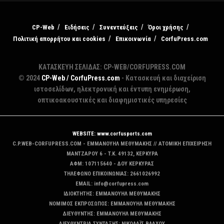
CP-Web
Ειδήσεις
Συνεντεύξεις
Όροι χρήσης
Πολιτική απορρήτου και cookies
Επικοινωνία
CorfuPress.com
ΚΑΤΑΣΚΕΥΗ ΣΕΛΙΔΑΣ: CP-WEB/CORFUPRESS.COM
© 2024
CP-Web / CorfuPress.com
- Κατασκευή και διαχείριση
ιστοσελίδων, ηλεκτρονική και έντυπη ενημέρωση,
οπτικοακουστικές και διαφημιστικές υπηρεσίες
WEBSITE: www.corfusports.com
C.P.WEB-CORFUPRESS.COM - ΕΜΜΑΝΟΥΗΛ ΜΕΘΥΜΑΚΗΣ // ΑΤΟΜΙΚΗ ΕΠΙΧΕΙΡΗΣΗ
MANTZAΡΟΥ 6 - T.K. 49132, ΚΕΡΚΥΡΑ
ΑΦΜ: 107115640 - ΔΟΥ ΚΕΡΚΥΡΑΣ
ΤΗΛΕΦΩΝΟ ΕΠΙΚΟΙΝΩΝΙΑΣ: 2661026992
EMAIL: info@corfupress.com
ΙΔΙΟΚΤΗΤΗΣ: EMMANOYΗΛ ΜΕΘΥΜΑΚΗΣ
ΝΟΜΙΜΟΣ ΕΚΠΡΟΣΩΠΟΣ: EMMANOYΗΛ ΜΕΘΥΜΑΚΗΣ
ΔΙΕΥΘΥΝΤΗΣ: EMMANOYΗΛ ΜΕΘΥΜΑΚΗΣ
ΔΙΕΥΘΥΝΤΡΙΑ ΣΥΝΤΑΞΗΣ: ΝΙΚΟΛΑΪΣ ΒΛΑΧΟΥ