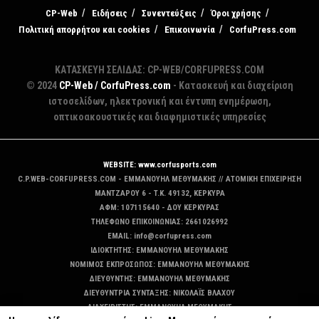
CP-Web
Ειδήσεις
Συνεντεύξεις
Όροι χρήσης
Πολιτική απορρήτου και cookies
Επικοινωνία
CorfuPress.com
ΚΑΤΑΣΚΕΥΗ ΣΕΛΙΔΑΣ: CP-WEB/CORFUPRESS.COM
© 2024
CP-Web / CorfuPress.com
- Κατασκευή και διαχείριση
ιστοσελίδων, ηλεκτρονική και έντυπη ενημέρωση,
οπτικοακουστικές και διαφημιστικές υπηρεσίες
WEBSITE: www.corfusports.com
C.P.WEB-CORFUPRESS.COM - ΕΜΜΑΝΟΥΗΛ ΜΕΘΥΜΑΚΗΣ // ΑΤΟΜΙΚΗ ΕΠΙΧΕΙΡΗΣΗ
MANTZAΡΟΥ 6 - T.K. 49132, ΚΕΡΚΥΡΑ
ΑΦΜ: 107115640 - ΔΟΥ ΚΕΡΚΥΡΑΣ
ΤΗΛΕΦΩΝΟ ΕΠΙΚΟΙΝΩΝΙΑΣ: 2661026992
EMAIL: info@corfupress.com
ΙΔΙΟΚΤΗΤΗΣ: EMMANOYΗΛ ΜΕΘΥΜΑΚΗΣ
ΝΟΜΙΜΟΣ ΕΚΠΡΟΣΩΠΟΣ: EMMANOYΗΛ ΜΕΘΥΜΑΚΗΣ
ΔΙΕΥΘΥΝΤΗΣ: EMMANOYΗΛ ΜΕΘΥΜΑΚΗΣ
ΔΙΕΥΘΥΝΤΡΙΑ ΣΥΝΤΑΞΗΣ: ΝΙΚΟΛΑΪΣ ΒΛΑΧΟΥ
ΔΙΑΧΕΙΡΙΣΤΗΣ: EMMANOYΗΛ ΜΕΘΥΜΑΚΗΣ