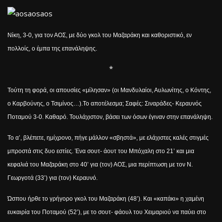
Νίκη, 3-0, για τον ΑΟΣ, με δύο γκολ του Μαζαράκη και καθοριστικό, εν
πολλοίς, ο έμπα της επανάληψης.
*
To
ύτη τη φορά, οι απουσίες «μίλησαν» (οι Μανδυλαίοι, Αυλωνίτης, ο Κόντης,
ο Καρβούνης, ο Τσιμίνος…).Το αποτέλεσμα; Σαφές: Σιναράδες- Κεραυνός
Ποταμού 3-0. Καθαρό. Τουλάχιστον, βάσει των όσων έγιναν στην επανάληψη.
Το α’, βλέπετε, ημίχρονο, πήγε μάλλον «σβηστά», με ελάχιστες καλές στιγμές
μπροστά στις δυο εστίες. Ένα σουτ- άουτ του Μπόχαλη στο 21’ και μια
κεφαλιά του Μαζαράκη στο 40’ για (τον) ΑΟΣ, μια περίπτωση με τον Ν.
Γεωργοτά (33’) για (τον) Κεραυνό.
Ώσπου ήρθε το γρήγορο γκολ του Μαζαράκη (48’). Και «καπάκι» η χαμένη
ευκαιρία του Ποταμού (52’), με το σουτ- φάουλ του Χειμαριού να παύει στο