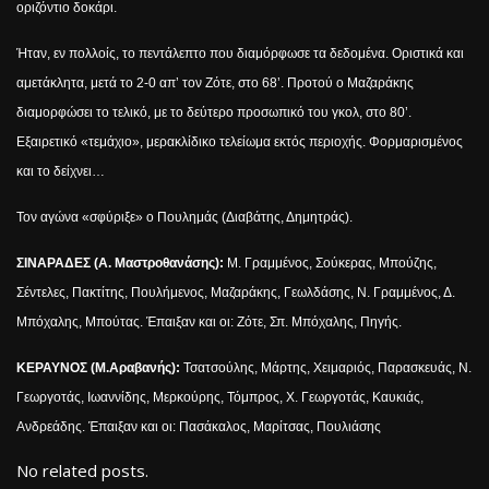
οριζόντιο δοκάρι.
Ήταν, εν πολλοίς, το πεντάλεπτο που διαμόρφωσε τα δεδομένα. Οριστικά και
αμετάκλητα, μετά το 2-0 απ’ τον Ζότε, στο 68’. Προτού ο Μαζαράκης
διαμορφώσει το τελικό, με το δεύτερο προσωπικό του γκολ, στο 80’.
Εξαιρετικό «τεμάχιο», μερακλίδικο τελείωμα εκτός περιοχής. Φορμαρισμένος
και το δείχνει…
Τον αγώνα «σφύριξε» ο Πουλημάς (Διαβάτης, Δημητράς).
ΣΙΝΑΡΑΔΕΣ (Α. Μαστροθανάσης):
Μ. Γραμμένος, Σούκερας, Μπούζης,
Σέντελες, Πακτίτης, Πουλήμενος, Μαζαράκης, Γεωλδάσης, Ν. Γραμμένος, Δ.
Μπόχαλης, Μπούτας. Έπαιξαν και οι: Ζότε, Σπ. Μπόχαλης, Πηγής.
ΚΕΡΑΥΝΟΣ (Μ.Αραβανής):
Τσατσούλης, Μάρτης, Χειμαριός, Παρασκευάς, Ν.
Γεωργοτάς, Ιωαννίδης, Μερκούρης, Τόμπρος, Χ. Γεωργοτάς, Καυκιάς,
Ανδρεάδης. Έπαιξαν και οι: Πασάκαλος, Μαρίτσας, Πουλιάσης
No related posts.