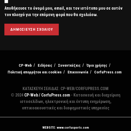
Αποθήκευσε το όνομά μου, email, και τον ιστότοπο μου σε αυτόν
τον πλοηγό για την επόμενη φορά που θα σχολιάσω.
CP-Web
Ειδήσεις
Συνεντεύξεις
Όροι χρήσης
Πολιτική απορρήτου και cookies
Επικοινωνία
CorfuPress.com
ΚΑΤΑΣΚΕΥΗ ΣΕΛΙΔΑΣ: CP-WEB/CORFUPRESS.COM
© 2024
CP-Web / CorfuPress.com
- Κατασκευή και διαχείριση
ιστοσελίδων, ηλεκτρονική και έντυπη ενημέρωση,
οπτικοακουστικές και διαφημιστικές υπηρεσίες
WEBSITE: www.corfusports.com