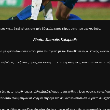
ιμος για… διεκδικήσεις στα τρία δύσκολα εκτός έδρας ματς που ακολουθούν.
Photo: Stamatis Katapodis
α με «μέταλλο» έκανε λόγο, μετά τον αγώνα με τον Παναθηναϊκό, ο Γιάννης Ιωάννου
το βαθμό, τονίζοντας, όμως, ότι εφικτή ήταν ακόμη και η νίκη, ενώ έσπευσε να στ
 έχει αυτοπεποίθηση, μέταλλο. Διεκδικήσαμε το παιχνίδι επί ίσοις όροις κι ευτυχή
 είτε αυτοί που μπήκαν αλλαγή και πήραμε ένα σημαντικό αποτέλεσμα για τη συνέχει
ε μια ομάδα σαν τον Παναθηναϊκό, θα έχεις πίεση. Αλλά νομίζω ανταποκριθήκαμε σ