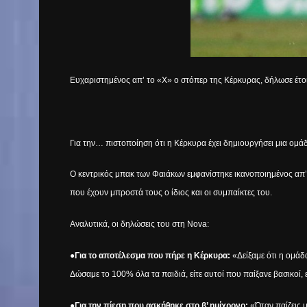
Ευχαριστημένος απ’ το «Χ» ο στόπερ της Κέρκυρας, δήλωσε έτο
Για την… πιστοποίηση ότι η Κέρκυρα έχει δημιουργήσει μια ομάδ
Ο κεντρικός μπακ των Φαιάκων εμφανίστηκε ικανοποιημένος απ’ 
που έχουν μπροστά τους ο ίδιος και οι συμπαίκτες του.
Αναλυτικά, οι δηλώσεις του στη
Nova
:
●Για το αποτέλεσμα που πήρε η Κέρκυρα:
«Δείξαμε ότι η ομάδα
Δώσαμε το 100% όλα τα παιδιά, είτε αυτοί που παίξανε βασικοί,
●Για την πίεση που ασκήθηκε στο β’ ημίχρονο:
«Όταν παίζεις μ