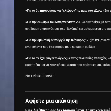
●Για το ότι μπορούσαν να “κλέψουν” το ματς στο τέλος:
«Στα τ
●Για την ευκαιρία του Μπεργκ για το 2-1:
«Όταν παίζεις με τέτ
αντίδραση ο αρχηγός μας (σ.σ. Βενέτης) και μείναμε μέσα στο παι
●Για την αμυντική λειτουργία της Κέρκυρας:
«Έχω πει ξανά ότι 
είναι ευλογία που έχει αυτούς τους παίκτες η ομάδα».
●Για το αν έχει φύγει το άγχος μετά τις τελευταίες επιτυχίες:
«Π
είμαστε έτοιμοι να διεκδικήσουμε αυτό που πρέπει και που αξίζο
No related posts.
Αφήστε μια απάντηση
Η ηλ. διεύθυνση σας δεν δημοσιεύεται.
Τα υποχρεωτικά