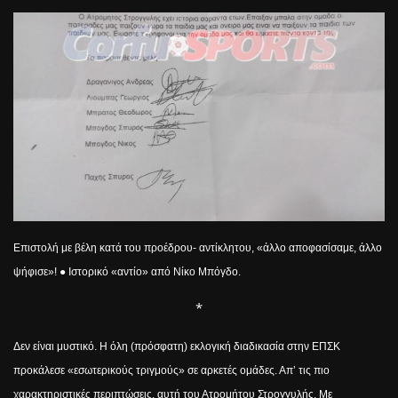
Επιστολή με βέλη κατά του πρoέδρου- αντίκλητου, «άλλο αποφασίσαμε, άλλο
ψήφισε»! ● Ιστορικό «αντίο» από Νίκο Μπόγδο.
*
Δεν είναι μυστικό. Η όλη (πρόσφατη) εκλογική διαδικασία στην ΕΠΣΚ
προκάλεσε «εσωτερικούς τριγμούς» σε αρκετές ομάδες. Απ’ τις πιο
χαρακτηριστικές περιπτώσεις, αυτή του Ατρομήτου Στρογγυλής. Με