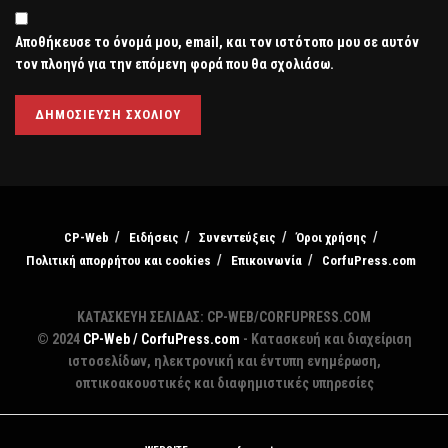
Αποθήκευσε το όνομά μου, email, και τον ιστότοπο μου σε αυτόν
τον πλοηγό για την επόμενη φορά που θα σχολιάσω.
CP-Web
Ειδήσεις
Συνεντεύξεις
Όροι χρήσης
Πολιτική απορρήτου και cookies
Επικοινωνία
CorfuPress.com
ΚΑΤΑΣΚΕΥΗ ΣΕΛΙΔΑΣ: CP-WEB/CORFUPRESS.COM
© 2024
CP-Web / CorfuPress.com
- Κατασκευή και διαχείριση
ιστοσελίδων, ηλεκτρονική και έντυπη ενημέρωση,
οπτικοακουστικές και διαφημιστικές υπηρεσίες