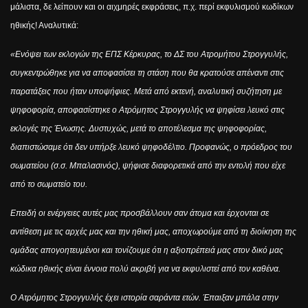
μάλιστα, δε λείπουν και οι αιχμηρές εκφράσεις, π.χ. περί εκφυλισμού κωδίκων
ηθικής! Αναλυτικά:
«Ενόψει των εκλογών της ΕΠΣ Κέρκυρας, το ΔΣ του Ατρομήτου Στρογγυλής,
συγκεντρώθηκε για να αποφασίσει τη στάση που θα κρατούσε απέναντι στις
παρατάξεις που ήταν υποψήφιες. Μετά από εκτενή, αναλυτική συζήτηση με
ψηφοφορία, αποφασίστηκε ο Ατρόμητος Στρογγυλής να ψηφίσει λευκό στις
εκλογές της Ένωσης. Δυστυχώς, μετά το αποτέλεσμα της ψηφοφορίας,
διαπιστώσαμε ότι δεν υπήρξε λευκό ψηφοδέλτιο. Προφανώς, ο πρόεδρος του
σωματείου (σ.σ. Μπαλασινός), ψήφισε διαφορετικά από την εντολή που είχε
από το σωματείο του.
Επειδή οι ενέργειες αυτές μας προσβάλλουν σαν άτομα και έρχονται σε
αντίθεση με τις αρχές μας και την ηθική μας, αποχωρούμε από τη διοίκηση της
ομάδας απογοητευμένοι και τονίζουμε ότι η αξιοπρέπειά μας στον δικό μας
κώδικα ηθικής είναι έννοια πολύ ακριβή για να εκφυλιστεί από τον καθένα.
Ο Ατρόμητος Στρογγυλής έχει ιστορία σαράντα ετών. Έπαιξαν μπάλα στην