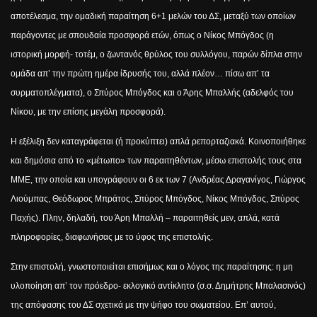
αποτέλεσμα, την ομαδική παραίτηση 6+1 μελών του ΔΣ, μεταξύ των οποίων
παράγοντες με σπουδαία προσφορά ετών, όπως ο Νίκος Μπόγδος (η
ιστορική μορφή- τοτέμ, ο ζωντανός θρύλος του συλλόγου, παρών δίπλα στην
ομάδα απ’ την πρώτη ημέρα ίδρυσής του, αλλά πλέον… πίσω απ’ τα
συρματοπλέγματα), ο Σπύρος Μπόγδος και ο Άρης Μπαλλής (αδελφός του
Νίκου, με την επίσης μεγάλη προσφορά).
Η εξέλιξη δεν καταγράφεται (ή προκύπτει) απλά ρεπορταζιακά. Κοινοποιήθηκε
και δημόσια από το «μέτωπο» των παραιτηθέντων, μέσω επιστολής τους στα
ΜΜΕ, την οποία και υπογράφουν οι 6 εκ των 7 (Ανδρέας Δραγανίγος, Γιώργος
Λιούμπας, Θεόδωρος Μπράτος, Σπύρος Μπόγδος, Νίκος Μπόγδος, Σπύρος
Παχής). Πλην, δηλαδή, του Άρη Μπαλλή – παραιτηθείς μεν, απλά, κατά
πληροφορίες, διαφωνήσας με το ύφος της επιστολής.
Στην επιστολή, γνωστοποιείται επισήμως και ο λόγος της παραίτησης: η μη
υλοποίηση απ’ τον πρόεδρο- εκλογικό αντίκλητο (σ.σ. Δημήτρης Μπαλασινός)
της απόφασης του ΔΣ σχετικά με την ψήφο του σωματείου. Επ’ αυτού,