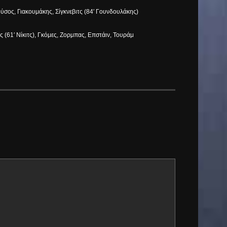
ύσος, Γιακουμάκης, Σίγκνεβιτς (84′ Γουνδουλάκης)
 (61′ Νίκιτς), Γκόμες, Ζορμπας, Επστάιν, Τουράμ