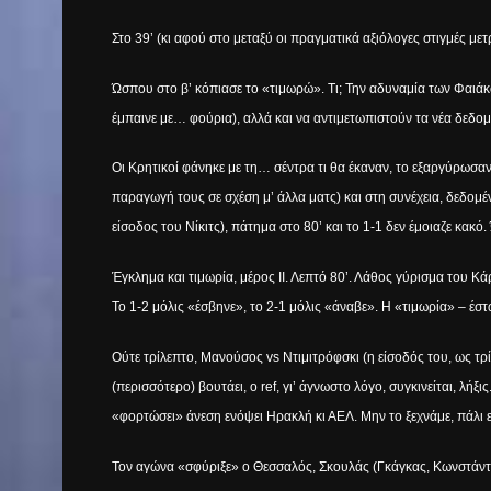
Στο 39’ (κι αφού στο μεταξύ οι πραγματικά αξιόλογες στιγμές με
Ώσπου στο β’ κόπιασε το «τιμωρώ». Τι; Την αδυναμία των Φαιάκω
έμπαινε με… φούρια), αλλά και να αντιμετωπιστούν τα νέα δεδ
Οι Κρητικοί φάνηκε με τη… σέντρα τι θα έκαναν, το εξαργύρωσαν 
παραγωγή τους σε σχέση μ’ άλλα ματς) και στη συνέχεια, δεδομέ
είσοδος του Νίκιτς), πάτημα στο 80’ και το 1-1 δεν έμοιαζε κακ
Έγκλημα και τιμωρία, μέρος ΙΙ. Λεπτό 80’. Λάθος γύρισμα του Κ
Το 1-2 μόλις «έσβηνε», το 2-1 μόλις «άναβε». Η «τιμωρία» – έστ
Ούτε τρίλεπτο, Μανούσος
vs
Ντιμιτρόφσκι (η είσοδός του, ως τρί
(περισσότερο) βουτάει, ο
ref
, γι’ άγνωστο λόγο, συγκινείται, λή
«φορτώσει» άνεση ενόψει Ηρακλή κι ΑΕΛ. Μην το ξεχνάμε, πάλι
Τον αγώνα «σφύριξε» ο Θεσσαλός, Σκουλάς (Γκάγκας, Κωνστάντι