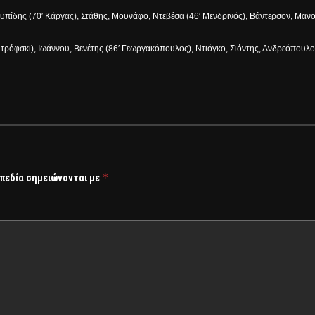
πίδης (70′ Κάργας), Στάθης, Μουνάφο, Ντεβέσα (46′ Μενδρινός), Βάντερσον, Μανο
τρόφσκι), Ιωάννου, Βενέτης (86′ Γεωργακόπουλος), Ντιόγκο, Σιόντης, Ανδρεόπουλος
*
 πεδία σημειώνονται με