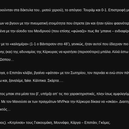
τριούνταν στα δάκτυλα του.. μισού χεριού), το απόγειο: Τουράμ και 0-1. Επιστροφή 
ν να βγουν με την πνευματική ετοιμότητα που έπρεπε (αν και ήταν ηλίου φαεινότερ
ομένα με την είσοδο του Μενδρινού (που επίσης «φώναζε» πως θα ‘μπαινε – ενδια
με το «καλημέρα» (1-1 ο Βάντερσον στο 48’), γενικώς, ήταν αυτοί που έδειχναν πιο
νης (και) της αδυναμίας της Κέρκυρας να κρατήσει (περισσότερο) μπάλα. Αλλά έστω κ
ό. Ώσπου…
άργα, ο Επστάιν κλέβει, βγαίνει «φάτσα» με τον Σωτηρίου, τον περνάει κι ενώ στον
ω και, ξαναλέμε,
fake
. Κάλπικα. Σκάρτα….
τος μπακ στα μέσα του β’, υπήρξε απ’ τις πιο χαρακτηριστικές, πλην ίσως αμφιλεγόμ
ξις. Με τον Μανούσο εκ των πραγμάτων
MVP
και την Κέρκυρα δίκαια να «σκάει». Διαιτη
 εκτός…
ος). «Κιτρίνισε» τους Γιακουμάκη, Μουνάφο, Κάργα – Επστάιν, Γκόμες.