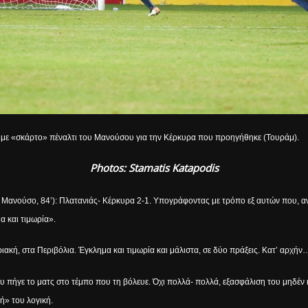
’, με «σκάρτο» πέναλτι του Μανούσου για την Κέρκυρα που προηγήθηκε (Τουράμ).
Photos: Stamatis Katapodis
ν Μανούσο, 84’): Πλατανιάς- Κέρκυρα 2-1. Υπογράφοντας με τρόπο εξ αυτών που, αν
α και τιμωρία».
ριακή, στα Περιβόλια. Έγκλημα και τιμωρία και μάλιστα, σε δύο πράξεις. Κατ’ αρχήν
υ πήγε το ματς στο τέμπο που τη βόλευε. Όχι πολλά- πολλά, εξασφάλιση του μηδέν
ή» του λογική.