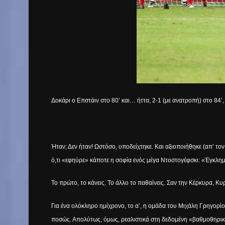
Δοκάρι ο Επστάιν στο 80’ και… ήττα, 2-1 (με ανατροπή) στο 84
Ήταν; Δεν ήταν! Ωστόσο, υποδείχτηκε. Και αξιοποιήθηκε (απ’ το
ό,τι «εφηύρε» κάποτε η σοφία ενός μέγα Ντοστογέφσκι: «Έγκλημ
Το πρώτο, το κάνεις. Το άλλο το παθαίνεις. Σαν την Κέρκυρα, Κυ
Για ένα ολόκληρο ημίχρονο, το α’, η ομάδα του Μιχάλη Γρηγορίο
ποσώς. Απολύτως, όμως, ρεαλιστικά στη δεδομένη «βαθμοθηρικ