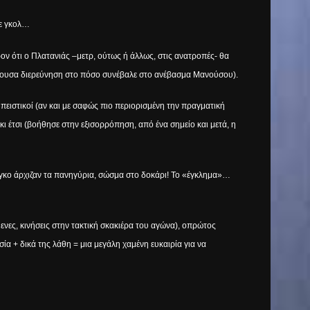
με γκολ…
ον ότι ο Πλατανιάς –μετρ, ούτως ή άλλως, στις ανατροπές- θα
φέρουσα διερεύνηση στο πόσο συνέβαλε στο ανέβασμα Μανούσου).
 πειστικοί (αν και με σαφώς πιο περιορισμένη την πραγματική
ι έτσι (βοήθησε στην εξισορρόπηση, από ένα σημείο και μετά, η
 πάγκο άρχιζαν τα πανηγύρια, σώσμα στο δοκάρι! Το «έγκλημα»…
ενες, κινήσεις στην τακτική σκακιέρα του αγώνα),
o
πρώτος
σία + δικά της λάθη = μια μεγάλη χαμένη ευκαιρία για να