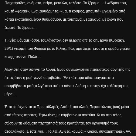
Παιχταράδες, ονόματα, πείρα, μέταλλο, ταλέντο. Το ξέραμε… Η «έδρα» του,
καυτή «φωτιά». Ένα (αυθόρμητο) «μα, τι κόσμος, μπαμπά» βγαλμένο από
κόπια εκστασιασμένου θαυμασμού, με τύμπανα, με χάλκινα, με φωνή που
ζεματά. Το ξέραμε…
Τι (νέο) μάθαμε (όσοι, τουλάχιστον, δεν ήξεραν) απ’ το σημερινό (Κυριακή,
29/1) ντέρμπι του Φαίακα με το Κιλκίς; Πως άμα λάχει, ετούτη η ομάδα γίνεται
κι
aggressive
. Πολύ…
A
λύγιστη όταν σφίγγει το λουρί. Ένας συγκλονιστικά πεισματικός αρνητής της
ήττας όταν η ροή γεννά αμφιβολίες. Ένα κύτταρο αδιαπραγμάτευτα
ασυμβίβαστο με ό,τι λιγότερο απ’ τα πάντα. Ακόμη και στην όχι καλύτερή της
μέρα…
Έτσι φτιάχνονται οι Πρωταθλητές. Από τέτοιο υλικό. Περπατώντας (και) μέσα
από τέτοιες στράτες. Στρωμένες με κάρβουνο κι αγκάθια. Κι αν στο τέλος
σώσουν τη δύσβατη περπατησιά τους κρατώντας τον οργανισμό τους
ατσαλάκωτο, ε, τότε, ναι… Το λες. Αν θες, κομψά: «Κύριοι, συγχαρητήρια». Αν,