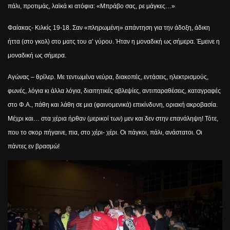
πάλι, προτιμάς, λαϊκά κι ατόφια: «Μπράβο σας, ρε μάγκες…»
Φαίακας- Κιλκίς 19-18. Σαν «πληρωμένη» απάντηση για την άδοξη, άδικη
ήττα (στο γκολ) στο ματς του α’ γύρου. Ήταν η μοναδική ως σήμερα. Έμεινε η
μοναδική ως σήμερα.
Αγώνας – θρίλερ. Με τεντωμένα νεύρα, διακοπές, εντάσεις, ηλεκτρισμούς,
φωνές, λόγια κι άλλα λόγια, διαιτητικές αβλεψίες, αντιπαραθέσεις, καταγραφές
στο Φ.Α., πάθη και λάθη σε μια (φαινομενικά) επικίνδυνη, οριακή ακροβασία.
Μέχρι και… στα χέρια ήρθαν (μερικοί των) μεν και δεν στην επανάληψη! Τότε,
που το σκορ πήγαινε, πια, στο χέρι- χέρι. Οι πάγκοι, πάλι, ανάστατοι. Οι
πάντες εν βρασμώ!