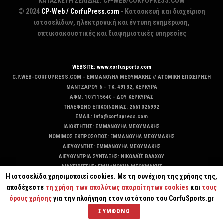
ΚΑΤΑΣΚΕΥΗ ΣΕΛΙΔΑΣ: CP-WEB/CORFUPRESS.COM
© 2024
CP-Web / CorfuPress.com
- Κατασκευή και διαχείριση
ιστοσελίδων, ηλεκτρονική και έντυπη ενημέρωση,
οπτικοακουστικές και διαφημιστικές υπηρεσίες
WEBSITE: www.corfusports.com
C.P.WEB-CORFUPRESS.COM - ΕΜΜΑΝΟΥΗΛ ΜΕΘΥΜΑΚΗΣ // ΑΤΟΜΙΚΗ ΕΠΙΧΕΙΡΗΣΗ
MANTZAΡΟΥ 6 - T.K. 49132, ΚΕΡΚΥΡΑ
ΑΦΜ: 107115640 - ΔΟΥ ΚΕΡΚΥΡΑΣ
ΤΗΛΕΦΩΝΟ ΕΠΙΚΟΙΝΩΝΙΑΣ: 2661026992
EMAIL: info@corfupress.com
ΙΔΙΟΚΤΗΤΗΣ: EMMANOYΗΛ ΜΕΘΥΜΑΚΗΣ
ΝΟΜΙΜΟΣ ΕΚΠΡΟΣΩΠΟΣ: EMMANOYΗΛ ΜΕΘΥΜΑΚΗΣ
ΔΙΕΥΘΥΝΤΗΣ: EMMANOYΗΛ ΜΕΘΥΜΑΚΗΣ
ΔΙΕΥΘΥΝΤΡΙΑ ΣΥΝΤΑΞΗΣ: ΝΙΚΟΛΑΪΣ ΒΛΑΧΟΥ
ΔΙΑΧΕΙΡΙΣΤΗΣ: EMMANOYΗΛ ΜΕΘΥΜΑΚΗΣ
Η ιστοσελίδα χρησιμοποιεί cookies. Με τη συνέχιση της χρήσης της,
ΔΙΚΑΙΟΥΧΟΣ DOMAIN: ΕΜΜΑΝΟΥΗΛ ΜΕΘΥΜΑΚΗΣ
αποδέχεστε
τη χρήση των απολύτως απαραίτητων cookies
και
τους
όρους χρήσης
για την πλοήγηση στον ιστότοπο του CorfuSports.gr
ΣΥΜΦΩΝΩ