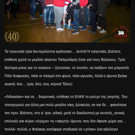
Τα τελευταία τρία δευτερόλεπτα κράτησαν… λεπτά! Η τελευταία, βλέπετε,
επίθεση (μετά το μεγάλο
stop
του Τσιλιμπάρη) ήταν για τους Βόρειους. Τρία
δεύτερα μπας και το σώσουν – ζητούσαν, το λοιπόν, να παίζουν πιο μπροστά.
Πάλι διαφωνίες, πάλι οι παλμοί στο φουλ, πάλι αγωνίες. Αλλά η άμυνα βγήκε
σωστά. Και… τρία, δύο, ένα, κόρνα! Τέλος!
«Άδειασαν» και τα… δαιμονικά, ντύθηκε το ΕΑΚΚ το ρούχο της γιορτής. Του
πανηγυριού για άλλη μια πολύ μεγάλη νίκη. Δύσκολη, αν και δε… φαινότανε
πιο πριν. Βλέπετε, στο α’ (και, ειδικά, μετά το δεκάλεπτο) με συνετές, γενικά,
επιλογές και κύριο «όχημα» τη «σφιχτή» άμυνα, που δεν άφησε χώρο για…
πολλά- πολλά, ο Φαίακας κατάφερε σταδιακά να «χτίσει» ένα αξιόλογο