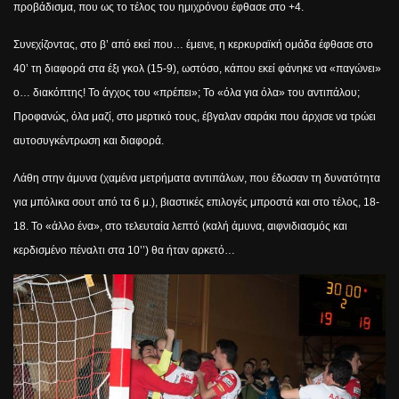
προβάδισμα, που ως το τέλος του ημιχρόνου έφθασε στο +4.
Συνεχίζοντας, στο β’ από εκεί που… έμεινε, η κερκυραϊκή ομάδα έφθασε στο
40’ τη διαφορά στα έξι γκολ (15-9), ωστόσο, κάπου εκεί φάνηκε να «παγώνει»
ο… διακόπτης! Το άγχος του «πρέπει»; Το «όλα για όλα» του αντιπάλου;
Προφανώς, όλα μαζί, στο μερτικό τους, έβγαλαν σαράκι που άρχισε να τρώει
αυτοσυγκέντρωση και διαφορά.
Λάθη στην άμυνα (χαμένα μετρήματα αντιπάλων, που έδωσαν τη δυνατότητα
για μπόλικα σουτ από τα 6 μ.), βιαστικές επιλογές μπροστά και στο τέλος, 18-
18. Το «άλλο ένα», στο τελευταία λεπτό (καλή άμυνα, αιφνιδιασμός και
κερδισμένο πέναλτι στα 10’’) θα ήταν αρκετό…