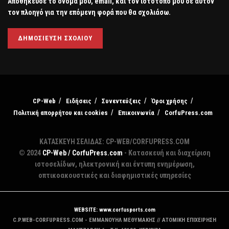
Αποθήκευσε το όνομά μου, email, και τον ιστότοπο μου σε αυτόν
τον πλοηγό για την επόμενη φορά που θα σχολιάσω.
CP-Web
Ειδήσεις
Συνεντεύξεις
Όροι χρήσης
Πολιτική απορρήτου και cookies
Επικοινωνία
CorfuPress.com
ΚΑΤΑΣΚΕΥΗ ΣΕΛΙΔΑΣ: CP-WEB/CORFUPRESS.COM
© 2024
CP-Web / CorfuPress.com
- Κατασκευή και διαχείριση
ιστοσελίδων, ηλεκτρονική και έντυπη ενημέρωση,
οπτικοακουστικές και διαφημιστικές υπηρεσίες
WEBSITE: www.corfusports.com
C.P.WEB-CORFUPRESS.COM - ΕΜΜΑΝΟΥΗΛ ΜΕΘΥΜΑΚΗΣ // ΑΤΟΜΙΚΗ ΕΠΙΧΕΙΡΗΣΗ