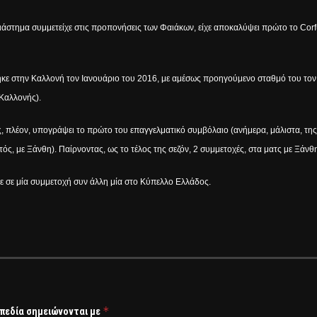
διάστημα συμμετείχε στις προπονήσεις των Φαιάκων, είχε αποκαλύψει πρώτο το
Corf
κε στην Καλλονή τον Ιανουάριο του 2016, με αμέσως προηγούμενο σταθμό του τον Κ
Καλλονής).
, πλέον, υπογράψει το πρώτο του επαγγελματικό συμβόλαιο (ανήμερα, μάλιστα, της
, με Ξάνθη). Παίρνοντας, ως το τέλος της σεζόν, 2 συμμετοχές, στα ματς με Ξάνθη
κε σε μία συμμετοχή συν άλλη μία στο Κύπελλο Ελλάδος.
*
 πεδία σημειώνονται με