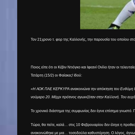
Τον 21χρονο τ. φορ της Καλλονής, την παρουσία του οποίου στ
Ποιος είπε ότι οι Κέβιν Ντιόγκο και Ιφεανί Ονίλο ήταν οι τελ
Τετάρτη (15/2) οι Φαίακες! Ιδού:
«Η ΑΟΚ ΠΑΕ ΚΕΡΚΥΡΑ ανακοινώνει την απόκτηση του Ευθύμη Γκαμ
νούμερο 20. Μέχρι πρότινος αγωνιζόταν στην Καλλονή. Του ευχό
Το χρονικό διάστημα της συμφωνίας δεν έγινε επίσημα γνωστό.
Τώρα, θα πείτε, καλά… στις 10 Φεβρουαρίου δεν έληγε η προθεσ
ανακοινώθηκε με μια… τοσοδούλα καθυστέρηση. Ο λόγος, άγνω