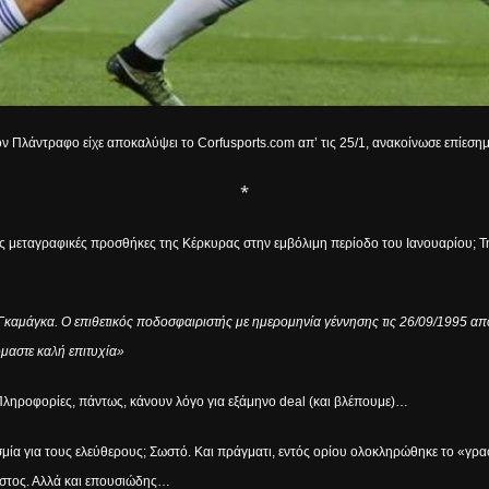
ον Πλάντραφο είχε αποκαλύψει το
Corfusports
.
com
απ’ τις 25/1, ανακοίνωσε επίεση
*
ευταίες μεταγραφικές προσθήκες της Κέρκυρας στην εμβόλιμη περίοδο του Ιανουαρίο
άγκα. Ο επιθετικός ποδοσφαιριστής με ημερομηνία γέννησης τις 26/09/1995 αποκ
μαστε καλή επιτυχία»
 Πληροφορίες, πάντως, κάνουν λόγο για εξάμηνο
deal
(και βλέπουμε)…
μία για τους ελεύθερους; Σωστό. Και πράγματι, εντός ορίου ολοκληρώθηκε το «γρα
στος. Αλλά και επουσιώδης…