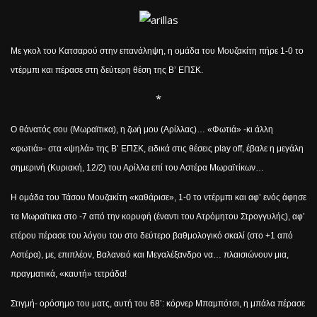
Με γκολ του Κατσαρού στην επανάληψη, η ομάδα του Μουζακίτη πήρε 1-0 το
ντέρμπι και πέρασε στη δεύτερη θέση της Β’ ΕΠΣΚ.
*
Ο θάνατός σου (Μωραϊτικα), η ζωή μου (Αρίλλας)… «Φωτιά» -κι άλλη
«φωτιά»- στα «ψηλά» της Β’ ΕΠΣΚ, ειδικά στις θέσεις
play
off
, έβαλε η μεγάλη
σημερινή (Κυριακή, 12/2) του Αρίλλα επί του Αστέρα Μωραϊτίκων…
Η ομάδα του Τάσου Μουζακίτη «καθάρισε», 1-0 το ντέρμπι και αφ’ ενός άφησε
τα Μωραϊτικα στο -7 από την κορυφή (έναντι του Ατρόμητου Στρογγυλής), αφ’
ετέρου πέρασε του λόγου του στο δεύτερο βαθμολογικό σκαλί (στο +1 από
Αστέρα), με, επιπλέον, Βαλανειό και Μεγαλέξανδρο να… πλαισιώνουν μια,
πραγματικά, «καυτή» τετράδα!
Στιγμή- ορόσημο του ματς, αυτή του 68’: κόρνερ Μπαμπότσι, η μπάλα πέρασε