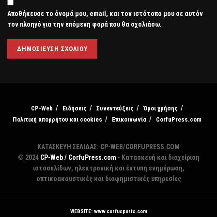
Αποθήκευσε το όνομά μου, email, και τον ιστότοπο μου σε αυτόν
τον πλοηγό για την επόμενη φορά που θα σχολιάσω.
CP-Web
Ειδήσεις
Συνεντεύξεις
Όροι χρήσης
Πολιτική απορρήτου και cookies
Επικοινωνία
CorfuPress.com
ΚΑΤΑΣΚΕΥΗ ΣΕΛΙΔΑΣ: CP-WEB/CORFUPRESS.COM
© 2024
CP-Web / CorfuPress.com
- Κατασκευή και διαχείριση
ιστοσελίδων, ηλεκτρονική και έντυπη ενημέρωση,
οπτικοακουστικές και διαφημιστικές υπηρεσίες
WEBSITE: www.corfusports.com