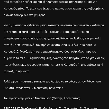
από το πρώτο δοκάρι, αμυντική αδράνεια, τελικός αποδέκτης ο Βασίλης
Κατσαρός, μέσα. Το γκολ που έκρινε τα πάντα, επιστέγασμα της ανεβασμένης
εικόνας του Αρίλλα στο β’ μέρος…
Στο α’, βλέπετε, οι φιλοξενούμενοι έδειχναν να «πατούν» ένα «κλικ» καλύτερα.
Είχαν κάποια καλά σουτ, με Τοτάι, Γεροχρήστο (τραυματίστηκε και
αποχώρησε προς το τέλος του ημιχρόνου), Ρώσση (ο Αρίλλας είχε μια καλή
στιγμή με Σπ. Τσουκαλά- τον πρόλαβαν στο «τσακ» κι ένα- δυο σουτ με
Κατσαρό, Δ. Μουζακίτη), στην επανάληψη, ωστόσο, ο Αρίλλας πήρε πιο
εμφανώς τα ηνία. Κι έφθασε στη νίκη, έχοντας στο τέταρτο μετά το γκολ και τις
περιπτώσεις μιας πιο ευρείας έκτασης: τρεις ο Κατσαρός (η μία, αμέσως μετά
το γκολ), ο Αρμάντο…
Αλλά αφού η τελευταία ευκαιρία του Αστέρα να το σώσει, με τον Ρώσση στο
85’, σταμάτησε στον Β. Μουζακίτη,
never
mind
…
Τον αγώνα «σφύριξε» ο Νικόπουλος (Μίαρης, Γαστεράτος).
ΑΡΙΛΛΑΣ (Τ. Μουζακίτης):
Β. Μουζακίτης, Σπ. Τσουκαλάς, Στ. Τσουκαλάς,