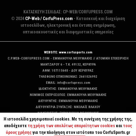
ΚΑΤΑΣΚΕΥΗ ΣΕΛΙΔΑΣ: CP-WEB/CORFUPRESS.COM
© 2024
CP-Web / CorfuPress.com
- Κατασκευή και διαχείριση
ιστοσελίδων, ηλεκτρονική και έντυπη ενημέρωση,
οπτικοακουστικές και διαφημιστικές υπηρεσίες
WEBSITE: www.corfusports.com
C.P.WEB-CORFUPRESS.COM - ΕΜΜΑΝΟΥΗΛ ΜΕΘΥΜΑΚΗΣ // ΑΤΟΜΙΚΗ ΕΠΙΧΕΙΡΗΣΗ
MANTZAΡΟΥ 6 - T.K. 49132, ΚΕΡΚΥΡΑ
ΑΦΜ: 107115640 - ΔΟΥ ΚΕΡΚΥΡΑΣ
ΤΗΛΕΦΩΝΟ ΕΠΙΚΟΙΝΩΝΙΑΣ: 2661026992
EMAIL: info@corfupress.com
ΙΔΙΟΚΤΗΤΗΣ: EMMANOYΗΛ ΜΕΘΥΜΑΚΗΣ
ΝΟΜΙΜΟΣ ΕΚΠΡΟΣΩΠΟΣ: EMMANOYΗΛ ΜΕΘΥΜΑΚΗΣ
ΔΙΕΥΘΥΝΤΗΣ: EMMANOYΗΛ ΜΕΘΥΜΑΚΗΣ
ΔΙΕΥΘΥΝΤΡΙΑ ΣΥΝΤΑΞΗΣ: ΝΙΚΟΛΑΪΣ ΒΛΑΧΟΥ
ΔΙΑΧΕΙΡΙΣΤΗΣ: EMMANOYΗΛ ΜΕΘΥΜΑΚΗΣ
Η ιστοσελίδα χρησιμοποιεί cookies. Με τη συνέχιση της χρήσης της,
ΔΙΚΑΙΟΥΧΟΣ DOMAIN: ΕΜΜΑΝΟΥΗΛ ΜΕΘΥΜΑΚΗΣ
αποδέχεστε
τη χρήση των απολύτως απαραίτητων cookies
και
τους
όρους χρήσης
για την πλοήγηση στον ιστότοπο του CorfuSports.gr