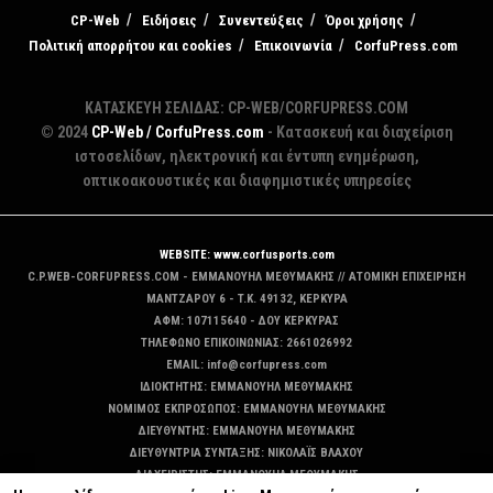
CP-Web
Ειδήσεις
Συνεντεύξεις
Όροι χρήσης
Πολιτική απορρήτου και cookies
Επικοινωνία
CorfuPress.com
ΚΑΤΑΣΚΕΥΗ ΣΕΛΙΔΑΣ: CP-WEB/CORFUPRESS.COM
© 2024
CP-Web / CorfuPress.com
- Κατασκευή και διαχείριση
ιστοσελίδων, ηλεκτρονική και έντυπη ενημέρωση,
οπτικοακουστικές και διαφημιστικές υπηρεσίες
WEBSITE: www.corfusports.com
C.P.WEB-CORFUPRESS.COM - ΕΜΜΑΝΟΥΗΛ ΜΕΘΥΜΑΚΗΣ // ΑΤΟΜΙΚΗ ΕΠΙΧΕΙΡΗΣΗ
MANTZAΡΟΥ 6 - T.K. 49132, ΚΕΡΚΥΡΑ
ΑΦΜ: 107115640 - ΔΟΥ ΚΕΡΚΥΡΑΣ
ΤΗΛΕΦΩΝΟ ΕΠΙΚΟΙΝΩΝΙΑΣ: 2661026992
EMAIL: info@corfupress.com
ΙΔΙΟΚΤΗΤΗΣ: EMMANOYΗΛ ΜΕΘΥΜΑΚΗΣ
ΝΟΜΙΜΟΣ ΕΚΠΡΟΣΩΠΟΣ: EMMANOYΗΛ ΜΕΘΥΜΑΚΗΣ
ΔΙΕΥΘΥΝΤΗΣ: EMMANOYΗΛ ΜΕΘΥΜΑΚΗΣ
ΔΙΕΥΘΥΝΤΡΙΑ ΣΥΝΤΑΞΗΣ: ΝΙΚΟΛΑΪΣ ΒΛΑΧΟΥ
ΔΙΑΧΕΙΡΙΣΤΗΣ: EMMANOYΗΛ ΜΕΘΥΜΑΚΗΣ