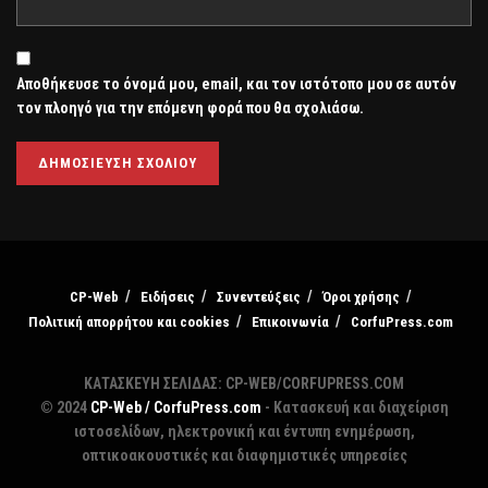
Αποθήκευσε το όνομά μου, email, και τον ιστότοπο μου σε αυτόν
τον πλοηγό για την επόμενη φορά που θα σχολιάσω.
CP-Web
Ειδήσεις
Συνεντεύξεις
Όροι χρήσης
Πολιτική απορρήτου και cookies
Επικοινωνία
CorfuPress.com
ΚΑΤΑΣΚΕΥΗ ΣΕΛΙΔΑΣ: CP-WEB/CORFUPRESS.COM
© 2024
CP-Web / CorfuPress.com
- Κατασκευή και διαχείριση
ιστοσελίδων, ηλεκτρονική και έντυπη ενημέρωση,
οπτικοακουστικές και διαφημιστικές υπηρεσίες