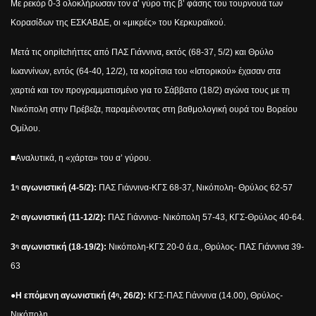
Με ρεκόρ 0-3 ολοκλήρωσαν τον α’ γύρο της β’ φάσης του τουρνουά των
Κορασίδων της ΕΣΚΑΒΔΕ, οι «μικρές» του Κερκυραϊκού.
Μετά τις
on
pitch
ήττες από ΠΑΣ Γιάννινα, εκτός (68-37, 5/2) και Θρύλο
Ιωαννίνων, εντός (64-40, 12/2), τα κορίτσια του «Ιστορικού» έχασαν στα
χαρτιά και τον προγραμματισμένο για το Σάββατο (18/2) αγώνα τους με τη
Νικόπολη στην Πρέβεζα, παραμένοντας στη βαθμολογική ουρά του Βορείου
Ομίλου.
■Αναλυτικά, η «χάρτα» του α’ γύρου.
1
αγωνιστική (4-5/2):
ΠΑΣ Γιάννινα-ΚΓΣ 68-37, Νικόπολη- Θρύλος 62-57
η
2
αγωνιστική (11-12/2):
ΠΑΣ Γιάννινα- Νικόπολη 57-43, ΚΓΣ-Θρύλος 40-64.
η
3
αγωνιστική (18-19/2):
Νικόπολη-ΚΓΣ 20-0 ά.α., Θρύλος- ΠΑΣ Γιάννινα 39-
η
63
●Η επόμενη αγωνιστική (4
, 26/2):
ΚΓΣ-ΠΑΣ Γιάννινα (14.00), Θρύλος-
η
Νικόπολη.