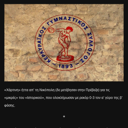
«Χάρτινη» ήττα απ’ τη Νικόπολη (δε μετέβησαν στην Πρέβεζα) για τις
«μικρές» του «Ιστορικού», που ολοκλήρωσαν με ρεκόρ 0-3 τον α’ γύρο της β’
φάσης.
*