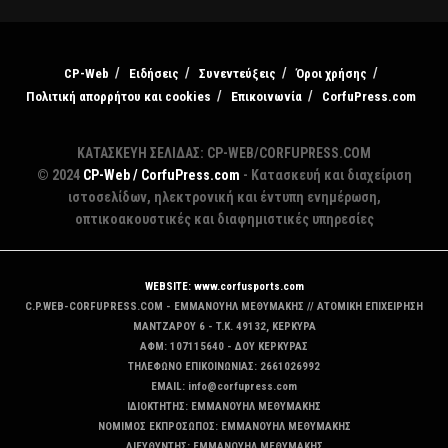
CP-Web
Ειδήσεις
Συνεντεύξεις
Όροι χρήσης
Πολιτική απορρήτου και cookies
Επικοινωνία
CorfuPress.com
ΚΑΤΑΣΚΕΥΗ ΣΕΛΙΔΑΣ: CP-WEB/CORFUPRESS.COM
© 2024
CP-Web / CorfuPress.com
- Κατασκευή και διαχείριση
ιστοσελίδων, ηλεκτρονική και έντυπη ενημέρωση,
οπτικοακουστικές και διαφημιστικές υπηρεσίες
WEBSITE: www.corfusports.com
C.P.WEB-CORFUPRESS.COM - ΕΜΜΑΝΟΥΗΛ ΜΕΘΥΜΑΚΗΣ // ΑΤΟΜΙΚΗ ΕΠΙΧΕΙΡΗΣΗ
MANTZAΡΟΥ 6 - T.K. 49132, ΚΕΡΚΥΡΑ
ΑΦΜ: 107115640 - ΔΟΥ ΚΕΡΚΥΡΑΣ
ΤΗΛΕΦΩΝΟ ΕΠΙΚΟΙΝΩΝΙΑΣ: 2661026992
EMAIL: info@corfupress.com
ΙΔΙΟΚΤΗΤΗΣ: EMMANOYΗΛ ΜΕΘΥΜΑΚΗΣ
ΝΟΜΙΜΟΣ ΕΚΠΡΟΣΩΠΟΣ: EMMANOYΗΛ ΜΕΘΥΜΑΚΗΣ
ΔΙΕΥΘΥΝΤΗΣ: EMMANOYΗΛ ΜΕΘΥΜΑΚΗΣ