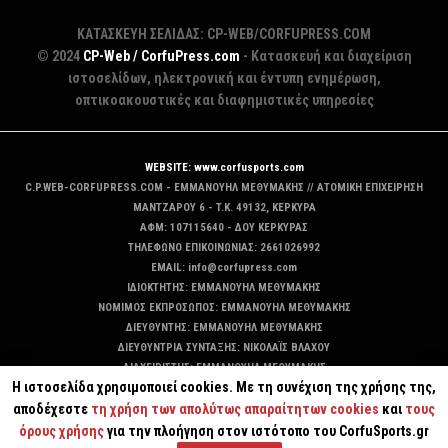
ΚΑΤΑΣΚΕΥΗ ΣΕΛΙΔΑΣ: CP-WEB/CORFUPRESS.COM
© 2024
CP-Web / CorfuPress.com
- Κατασκευή και διαχείριση
ιστοσελίδων, ηλεκτρονική και έντυπη ενημέρωση,
οπτικοακουστικές και διαφημιστικές υπηρεσίες
WEBSITE: www.corfusports.com
C.P.WEB-CORFUPRESS.COM - ΕΜΜΑΝΟΥΗΛ ΜΕΘΥΜΑΚΗΣ // ΑΤΟΜΙΚΗ ΕΠΙΧΕΙΡΗΣΗ
MANTZAΡΟΥ 6 - T.K. 49132, ΚΕΡΚΥΡΑ
ΑΦΜ: 107115640 - ΔΟΥ ΚΕΡΚΥΡΑΣ
ΤΗΛΕΦΩΝΟ ΕΠΙΚΟΙΝΩΝΙΑΣ: 2661026992
EMAIL: info@corfupress.com
ΙΔΙΟΚΤΗΤΗΣ: EMMANOYΗΛ ΜΕΘΥΜΑΚΗΣ
ΝΟΜΙΜΟΣ ΕΚΠΡΟΣΩΠΟΣ: EMMANOYΗΛ ΜΕΘΥΜΑΚΗΣ
ΔΙΕΥΘΥΝΤΗΣ: EMMANOYΗΛ ΜΕΘΥΜΑΚΗΣ
ΔΙΕΥΘΥΝΤΡΙΑ ΣΥΝΤΑΞΗΣ: ΝΙΚΟΛΑΪΣ ΒΛΑΧΟΥ
ΔΙΑΧΕΙΡΙΣΤΗΣ: EMMANOYΗΛ ΜΕΘΥΜΑΚΗΣ
Η ιστοσελίδα χρησιμοποιεί cookies. Με τη συνέχιση της χρήσης της,
ΔΙΚΑΙΟΥΧΟΣ DOMAIN: ΕΜΜΑΝΟΥΗΛ ΜΕΘΥΜΑΚΗΣ
αποδέχεστε
τη χρήση των απολύτως απαραίτητων cookies
και
τους
όρους χρήσης
για την πλοήγηση στον ιστότοπο του CorfuSports.gr