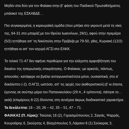
Μηδέν στα δύο για τον Φαίακα στην β’ φάση του Παιδικού Πρωταθλήματος
μπάσκετ της ΕΣΚΑΒΔΕ…
Πιο συγκεκριμένα, η κερκυραϊκή ομάδα (που μπήκε στο γκρουπ μετά τη νίκη
της, 64-31 στο μπαράζ με τον Θρύλο Ιωαννίνων, 29/1), αφού στην πρεμιέρα
(5/2) ηττήθηκε απ’ τη Νικόπολη στην Πρέβεζα με 79-50, χθες, Κυριακή (12/2)
ηττήθηκε κι απ’ τον ισχυρό ΑΓΣΙ στο ΕΑΚΚ.
Το τελικό 71-47 δεν αφήνει περιθώρια για την ελάχιστη αμφισβήτηση του
δικαίου της ηπειρωτικής επικράτησης. Ο Φαίακας -με αρκετές, πάντως,
απουσίες- κατάφερε να βγάλει ανταγωνιστικότητα μόνο, ουσιαστικά, στο α’
δεκάλεπτο (-2). Ο ΑΓΣΙ, ωστόσο, απ’ τις αρχές του (καθοριστικού) β’ κι έπειτα,
έχοντας σε σούπερ μέρα τον Παπανικολάου (29 π., 4 τρίποντα), πάτησε το…
γκάζι (επιμέρους 8-22) δίνοντας στη συνέχεια άκρως διαδικαστικό χαρακτήρα.
Τα δεκάλεπτα:
18 – 20, 26 – 42, 35 – 51, 47 – 71.
ΦΑΙΑΚΑΣ (Π. Λέρας):
Τσιώτας 16 (2), Γερασιμόπουλος 2, Σαγιάς, Ψαρράς,
Κουρσάρης 6, Σκούρτης 4, Βλαχόπουλος 5, Λάρσον 6 (1) Σούκερας 3,