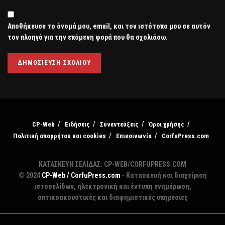
Αποθήκευσε το όνομά μου, email, και τον ιστότοπο μου σε αυτόν
τον πλοηγό για την επόμενη φορά που θα σχολιάσω.
CP-Web
Ειδήσεις
Συνεντεύξεις
Όροι χρήσης
Πολιτική απορρήτου και cookies
Επικοινωνία
CorfuPress.com
ΚΑΤΑΣΚΕΥΗ ΣΕΛΙΔΑΣ: CP-WEB/CORFUPRESS.COM
© 2024
CP-Web / CorfuPress.com
- Κατασκευή και διαχείριση
ιστοσελίδων, ηλεκτρονική και έντυπη ενημέρωση,
οπτικοακουστικές και διαφημιστικές υπηρεσίες