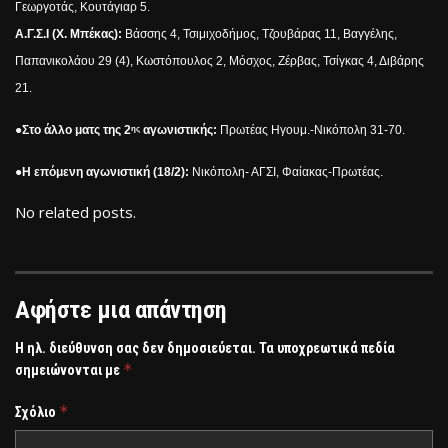
Γεωργοτάς, Κουτάγιαρ 5.
Α.Γ.Σ.Ι (Χ. Μπέκας):
Βάσσης 4, Τσιμιχοδήμος, Τζουβάρας 11, Βαγγέλης,
Παπανικολάου 29 (4), Κωστόπουλος 2,
Μόσχος, Ζέρβας, Τσίγκας 4, Διβάρης
21.
●
Στο άλλο ματς της 2
αγωνιστικής:
Πρωτέας Ηγουμ.-Νικόπολη 31-70.
ης
●
Η επόμενη αγωνιστική (18/2):
Νικόπολη- ΑΓΣΙ, Φαίακας-Πρωτέας.
No related posts.
Αφήστε μια απάντηση
Η ηλ. διεύθυνση σας δεν δημοσιεύεται.
Τα υποχρεωτικά πεδία
*
σημειώνονται με
*
Σχόλιο