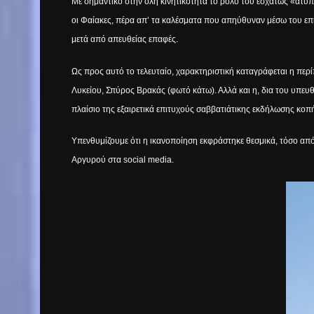
Με σημαντικό στην όλη κινητικότητα το ρόλο του εσχάτως «ατύπ
οι Φαίακες, πέρα απ’ τα καλέσματα που απηύθυναν μέσω του επ
μετά από απευθείας επαφές.
Ως προς αυτό το τελευταίο, χαρακτηριστική καταγράφεται η π
Λυκείου, Σπύρος Βρακάς (φωτό κάτω). Αλλά και η, δια του υπε
πλαίσιο της εξαιρετικά επιτυχούς σαββατιάτικης εκδήλωσης κοπ
Υπενθυμίζουμε ότι η ικανοποίηση εκφράστηκε θεσμικά, τόσο από
Αργυρού στα
social
media
.