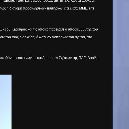
ημη εμπλοκή του) και μέλους του ΔΣ της ΕΠΣΚ, Κώστα Σουλάνη,
ως η διανομή προσκλήσεων- εισιτηρίων, είτε μέσω ΜΜΕ, είτε
υκείου Κέρκυρας και τις οποίες παρέλαβε ο υποδιευθυντής του
ν του ενός διαρκείας) άλλων 25 εισιτηρίων του αγώνα, στο
 υπευθύνου επικοινωνίας και Δημοσίων Σχέσεων της ΠΑΕ, Βασίλη