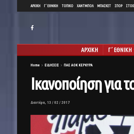
ΑΡΧΙΚΗ
Γ΄ ΕΘΝΙΚΗ
ΤΟΠΙΚΟ
ΧΑΝΤΜΠΟΛ
ΜΠΑΣΚΕΤ
ΣΠΟΡ
ΣΤΟΙ
ΑΡΧΙΚΗ
Γ΄ ΕΘΝΙΚΗ
Home
ΕΙΔΗΣΕΙΣ
ΠΑΕ ΑΟΚ ΚΕΡΚΥΡΑ
Iκανοποίηση για 
Δευτέρα, 13 / 02 / 2017