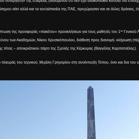
ου συνεργάτη» της εταιρείας (δεδομένου ότι δεν έχει ανακοινωθεί κάποια πιο επίσ
ίσημου σάιτ αλλά και τα
social
media
της ΠΑΕ, προχώρησαν και σε άλλες δράσεις, όπ
ερίπτωση της προσφοράς «πακέτου» προσκλήσεων για τους μαθητές του 1
Γενικού Λ
ου
υθύνου των Ακαδημιών, Νίκου Χρυσικόπουλου, διάθεση προς διανομή- κλήρωση (πέρα
ής πίτας – αποκριάτικου πάρτι της Σχολής της Κέρκυρας (Βαγγέλης Καρπατσέλης).
 πλευράς του τεχνικού, Μιχάλη Γρηγορίου στη συνέντευξη Τύπου, όσο και δια του