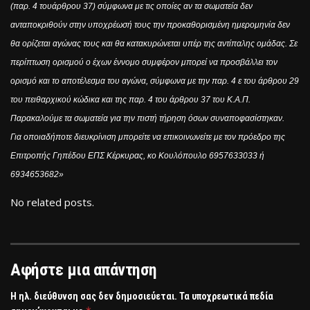
(παρ. 4 τουάρθρου 37) σύμφωνα με τις οποίες αν τα σωματεία δεν
ανταποκριθούν στην υποχρέωσή τους την προκαθορισμένη ημερομηνία δεν
θα ορίζεται αγώνας τους και θα κατακυρώνεται υπέρ της αντίπαλης ομάδας. Σε
περίπτωση ορισμού ο έχων έννομο συμφέρον μπορεί να προσβάλλει τον
ορισμό και το αποτέλεσμα του αγώνα, σύμφωνα με την παρ. 4 ε του άρθρου 29
του πειθαρχικού κώδικα και της παρ. 4 του άρθρου 37 του Κ.Α.Π.
Παρακαλούμε τα σωματεία για την πιστή τήρηση όσων συναποφασίστηκαν.
Για οποιαδήποτε διευκρίνιση μπορείτε να επικοινωνείτε με τον πρόεδρο της
Επιτροπής Γηπέδου ΕΠΣ Κέρκυρας, κο Κουλόπουλο 6957633033 ή
6934653682»
No related posts.
Αφήστε μια απάντηση
Η ηλ. διεύθυνση σας δεν δημοσιεύεται.
Τα υποχρεωτικά πεδία