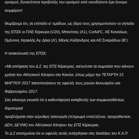
ορισμού, δυνατότητα προβολής του ορισμού από οιονδήποτε έχει έννομο
συμφέρον!
Θυμίζουμε ότι, σε επίπεδο α’ ομάδων, ως έδρα τους χρησιμοποιούν το γήπεδο
της ΕΠΣΚ οι ΠΑΕ Κέρκυρα (
U
20), Μπενίτσες (Α1),
Corfu
FC
, ΑΕ Καναλίων,
Ομόνοια, Ηρακλής Αγ. Δέκα (Α’), Μέγας Αλέξανδρος και ΑΟ Σιναράδων (Β’).
Η ανακοίνωση της ΕΠΣΚ:
«Με απόφαση του Δ.Σ. της ΕΠΣ Κέρκυρας, καλούνται τα σωματεία που κάνουν
χρήση του Αθλητικού Κέντρου στο Κανόνι, όπως μέχρι την ΤΕΤΑΡΤΗ 15
ΜΑΡΤΙΟΥ 2017 τακτοποιήσουν τις οφειλές τους μηνών Ιανουαρίου και
Φεβρουαρίου 2017.
Σας κάνουμε γνωστό ότι η καθυστέρηση καταβολής των συμφωνηθέντων,
δημιουργεί
προβλήματα στην εύρυθμη λειτουργία (πληρωμή υπαλλήλων, προμηθευτών,
ΔΕΗ, ΔΕΥΑΚ) του Αθλητικού Κέντρου της ΕΠΣ Κέρκυρας.
Το Δ.Σ επισημαίνει ότι οι οφειλές αυτές εντάχθηκαν στις διατάξεις του Κ.Α.Π