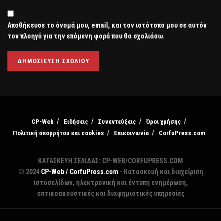
Αποθήκευσε το όνομά μου, email, και τον ιστότοπο μου σε αυτόν
τον πλοηγό για την επόμενη φορά που θα σχολιάσω.
CP-Web
Ειδήσεις
Συνεντεύξεις
Όροι χρήσης
Πολιτική απορρήτου και cookies
Επικοινωνία
CorfuPress.com
ΚΑΤΑΣΚΕΥΗ ΣΕΛΙΔΑΣ: CP-WEB/CORFUPRESS.COM
© 2024
CP-Web / CorfuPress.com
- Κατασκευή και διαχείριση
ιστοσελίδων, ηλεκτρονική και έντυπη ενημέρωση,
οπτικοακουστικές και διαφημιστικές υπηρεσίες