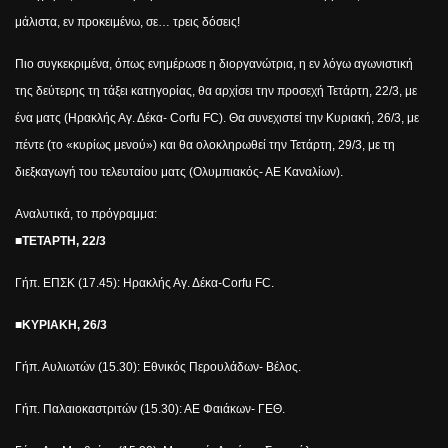
μάλιστα, εν προκειμένω, σε… τρεις δόσεις!
Πιο συγκεκριμένα, όπως ενημέρωσε η διοργανώτρια, η εν λόγω αγωνιστική
της δεύτερης τη τάξει κατηγορίας, θα αρχίσει την προσεχή Τετάρτη, 22/3, με
ένα ματς (Ηρακλής Αγ. Δέκα-
Corfu
FC
). Θα συνεχιστεί την Κυριακή, 26/3, με
πέντε (το «κυρίως μενού») και θα ολοκληρωθεί την Τετάρτη, 29/3, με τη
διεξκαγωγή του τελευταίου ματς (Ολυμπιακός- ΑΕ Καναλίων).
Αναλυτικά, το πρόγραμμα:
■
ΤΕΤΑΡΤΗ, 22/3
Γήπ. ΕΠΣΚ (17.45): Ηρακλής Αγ. Δέκα-
Corfu
FC
.
■ΚΥΡΙΑΚΗ, 26/3
Γήπ. Αυλιωτών (15.30): Εθνικός Περουλάδων- Βέλος.
Γήπ. Παλαιοκαστριτών (15.30): ΑΕ Φαιάκων- ΓΕΘ.