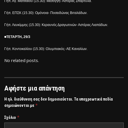
Γήπ. Αγ. Ματθαίου (15.30): Μεσογγή- Αστέρας Σπαρτύλα.
Γήπ. ΕΠΣΚ (15.30): Ομόνοια- Ποσειδώνας Βιταλάδων.
Γήπ. Λευκίμμης (15.30): Κεραυνός Δραγωτινών- Αστέρας Λιαπάδων.
■ΤΕΤΑΡΤΗ, 29/3
Γήπ. Κοντοκαλίου (15.30): Ολυμπιακός- ΑΕ Καναλίων.
No related posts.
Αφήστε μια απάντηση
Η ηλ. διεύθυνση σας δεν δημοσιεύεται.
Τα υποχρεωτικά πεδία
*
σημειώνονται με
*
Σχόλιο