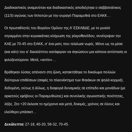
Διαδικαστικός αναμενόταν και διαδικαστικός αποδείχτηκε ο σαββατιάτικος
(11/3) αγώνας των Ιπποτών με την ουραγό Παραμυθιά στο ΕΑΚΚ…
Οι πρωταθλητές του Βορείου Ομίλου της Α’ ΕΣΚΑΒΔΕ, με το μυαλό
στραμμένο στην κυριακάτικη κλήρωση της
play
off
ανόδου, συνέτριψαν την
ΚΑΕ με 70-45 στο ΕΑΚΚ, σ’ ένα ματς που τελείωσε νωρίς. Μόνο ως τα μέσα
(και κάτι) του α’ δεκαλέπτου κατάφεραν να σηκώσουν μια κάποια αντίσταση οι
φιλοξενούμενοι. Μετά, «αντίο»…
Βρέθηκαν λύσεις απέναντι στη ζώνη, κατακτήθηκε το δικαίωμα πολλών
δεύτερων επιθέσεων (σαφές το πλεονέκτημα των Φαιάκων σε ψηλά κορμιά),
δεδομένη, ούτως ή άλλως, η διαφορά δυναμικής σε επίπεδο και μονάδων (με
αρκετούς εφήβους οι Παραμυθιώτες) και συνολικής αγωνιστικής ποιότητας,
λήξις. Στο +20 έκλεισε το ημίχρονο και μετά, δοκιμές, χρόνος σε όλους και
ελεύθερο μπάσκετ…
Δεκάλεπτα:
27-18, 40-20, 58-32, 70-45.