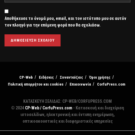
Αποθήκευσε το όνομά μου, email, και τον ιστότοπο μου σε αυτόν
τον πλοηγό για την επόμενη φορά που θα σχολιάσω.
CP-Web
Ειδήσεις
Συνεντεύξεις
Όροι χρήσης
Πολιτική απορρήτου και cookies
Επικοινωνία
CorfuPress.com
ΚΑΤΑΣΚΕΥΗ ΣΕΛΙΔΑΣ: CP-WEB/CORFUPRESS.COM
© 2024
CP-Web / CorfuPress.com
- Κατασκευή και διαχείριση
ιστοσελίδων, ηλεκτρονική και έντυπη ενημέρωση,
οπτικοακουστικές και διαφημιστικές υπηρεσίες