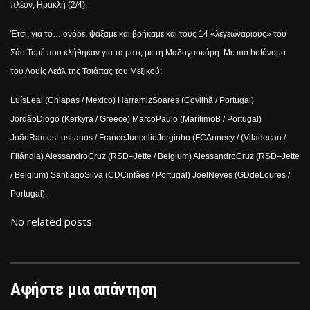
πλέον, Ηρακλή (2/4).
Έτσι, για το… ονόρε, ψάξαμε και βρήκαμε και τους 14 «λεγεωναριους» του
Σάο Τομέ που κλήθηκαν για τα ματς με τη Μαδαγασκάρη. Με πιο
hot
όνομα
του Λουίς Λεάλ της Τσιάπας του Μεξικού:
Lu
í
s
Leal
(
Chiapas
/
Mexico
)
Harramiz
Soares
(
Covilh
ã /
Portugal
)
Jord
ã
o
Diogo
(
Kerkyra
/
Greece
)
Marco
Paulo
(
Mar
í
timo
B
/
Portugal
)
Jo
ã
o
Ramos
Lusitanos
/
France
Juecelio
Jorginho
(
FC
Annecy
/ (
Viladecan
/
Fil
á
ndia
)
Alessandro
Cruz
(
RSD
–
Jette
/
Belgium
)
Alessandro
Cruz
(
RSD
–
Jette
/
Belgium
)
Santiago
Silva
(
CD
Cinf
ã
es
/
Portugal
)
Joel
Neves
(
GD
de
Loures
/
Portugal
).
No related posts.
Αφήστε μια απάντηση