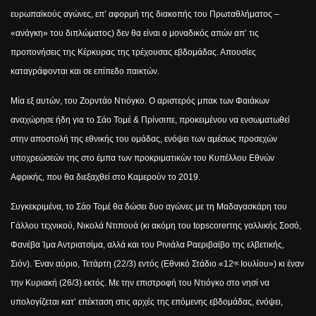
ευρωπαϊκούς αγώνες, επ’ αφορμή της διακοπής του Πρωταθλήματος –
«ανάγκη» του διπλώματος) δεν θα είναι ο μοναδικός απών απ’ τις
προπονήσεις της Κέρκυρας της τρέχουσας εβδομάδας. Απουσίες
καταγράφονται και σε επίπεδο παικτών.
Μία εξ αυτών, του Ζορντάο Ντιόγκο. Ο αριστερός μπακ των Φαιάκων
αναχώρησε ήδη για το Σάο Τομέ & Πρίνσιπε, προκειμένου να ενσωματωθεί
στην αποστολή της εθνικής του ομάδας, ενόψει των αμέσως προσεχών
υποχρεώσεών της στο έμπα των προκριματικών του Κυπέλλου Εθνών
Αφρικής, που θα διεξαχθεί στο Καμερούν το 2019.
Συγκεκριμένα, το Σάο Τομέ θα δώσει δυο αγώνες με τη Μαδαγασκάρη του
Γάλλου τεχνικού, Νικολά Ντιπουά (κι ακόμη του
top
scorer
της γαλλικής Σοσό,
Φανέβα Ίμα Αντριατσίμα, αλλά και του Ρινιάλα Ραεριβαϊβο της ελβετικής,
Σιόν). Έναν αύριο, Τετάρτη (22/3) εντός (Εθνικό Στάδιο «12
Ιουλίου») κι έναν
ης
την Κυριακή (26/3) εκτός. Με την επιστροφή του Ντιόγκο στο νησί να
υπολογίζεται κατ’ επέκταση στις αρχές της επόμενης εβδομάδας, ενόψει,