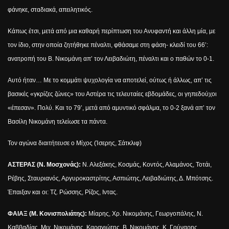
φάνηκε, σταδιακά, απειλητικός.
Κάπως έτσι, μετά από μια καθαρή περίπτωση του Ανυφαντή και άλλη μία, με
τον ίδιο, στην οποία ζητήθηκε πέναλτι, φθάσαμε στη φάση- κλειδί του 66’:
ανατροπή του Β. Νικομάνη απ’ τον Λειβαδιώτη, πέναλτι και ο παθών το 0-1.
Αυτό ήταν… Με το κομμάτι ψυχολογία να αποτελεί, ούτως ή άλλως, απ’ τις
βασικές «γκρίζες ζώνες» του Αστέρα τις τελευταίες εβδομάδες, οι γηπεδούχοι
«έπεσαν». Πολύ. Και το 79’, μετά από αμυντικό σφάλμα, το 0-2 ξανά απ’ τον
Βασίλη Νικομάνη τελείωσε τα πάντα.
Τον αγώνα διαιτήτευσε ο Μίχος (Ίσερης, Σάτκλιφ)
ΑΣΤΕΡΑΣ (Ν. Μοσχονάς):
Ν.
Αλεξάκης, Κοσμάς, Κοντός, Αλαμάνος, Τοτάι,
Ρέβης, Σταυριανός, Αργυροκαστρίτης, Ασπιώτης, Λειβαδιώτης, Δ. Μπότσης.
Έπαιξαν και οι:
Τζ.
Ρώσσης, Ρίζος, Ιντας.
ΦΑΙΑΞ (Μ. Κονισπολιάτης):
Μίαρης, Χρ. Νικομάνης, Γεωργοπάλης, Ν.
Καββαδίας, Μιχ. Νικομάνης, Καραγιώτης, Β. Νικομάνης, Κ. Γούναρης,