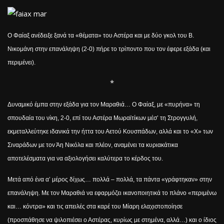
Ο Φαίαξ ανέδειξε ξανά τα «θέματα» του Αστέρα και με δύο γκολ του Β.
Νικομάνη στην επανάληψη (2-0) πήρε το τρίποντο που τον έφερε εξάδα (και
περιμένει).
*
Δυναμικό έμπα στην εξάδα για τον Μαραθιά… Ο Φαίαξ, με «πυρήνα» τη
σπουδαία του νίκη, 2-0, επί του Αστέρα Μωραϊτίκων μέσ’ τη Στρογγυλή,
εκμεταλλεύτηκε ιδανικά την ήττα του Αετού Κουσπάδων, αλλά και το «Χ» των
Σιναράδων με τον Άη Νικόλα και πλέον, αναμένει τα κυριακάτικα
αποτελέσματα για να αξιολογήσει καλύτερα το κέρδος του.
Μετά από ένα α’ μέρος δίχως… πολλά – πολλά, τα πάντα «γράφτηκαν» στην
επανάληψη. Με τον Μαραθιά να εφαρμόζει ικανοποιητικά το πλάνο «περιμένω
και… κόντρα» και τις απειλές στα καρέ του Μίαρη ελαχιστοποίησε
(προσπάθησε να ψιλοπιέσει ο Αστέρας, κυρίως με στημένα, αλλά…) και ο ίδιος