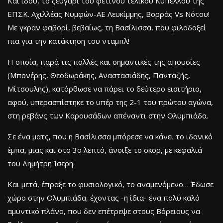
Και ιδού, το ζευγάρι του φετινού τελικού Κυπέλλου της
ΕΠΣΚ. Αχιλλέας Νυμφών-ΑΕ Λευκίμμης, Βορράς Vs Νότου!
Με γκραν φαβορί, βεβαίως, τη Βασίλισσα, που φιλοδοξεί
πια για την κατάκτηση του νταμπλ!
Η οποία, παρά τις πολλές και σημαντικές της απουσίες
(Μπονέρης, Θεοδωράκης, Αναστασιάδης, Πανταζής,
Μίτσουλης), κατόρθωσε να πάρει το δεύτερο εισιτήριο,
αφού, υπερασπίστηκε το υπέρ της 2-1 του πρώτου αγώνα,
στη ρεβάνς των Καρουσάδων απέναντι στην Ολυμπιάδα.
Σε ένα ματς, που η Βασίλισσα μπόρεσε να κάνει το ιδανικό
έμπα, μιας και στο 3ο λεπτό, άνοιξε το σκορ, με κεφαλιά
του Δημήτρη Ίσερη.
Και μετά, έπραξε το φυσιολογικό, το αναμενόμενο… Έδωσε
χώρο στην Ολυμπιάδα, έχοντας -η ίδια- ένα πολύ καλό
αμυντικό πλάνο, που δεν επέτρεψε στους Βόρειους να