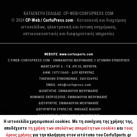
ΚΑΤΑΣΚΕΥΗ ΣΕΛΙΔΑΣ: CP-WEB/CORFUPRESS.COM
© 2024
CP-Web / CorfuPress.com
- Κατασκευή και διαχείριση
ιστοσελίδων, ηλεκτρονική και έντυπη ενημέρωση,
οπτικοακουστικές και διαφημιστικές υπηρεσίες
WEBSITE: www.corfusports.com
C.P.WEB-CORFUPRESS.COM - ΕΜΜΑΝΟΥΗΛ ΜΕΘΥΜΑΚΗΣ // ΑΤΟΜΙΚΗ ΕΠΙΧΕΙΡΗΣΗ
MANTZAΡΟΥ 6 - T.K. 49132, ΚΕΡΚΥΡΑ
ΑΦΜ: 107115640 - ΔΟΥ ΚΕΡΚΥΡΑΣ
ΤΗΛΕΦΩΝΟ ΕΠΙΚΟΙΝΩΝΙΑΣ: 2661026992
EMAIL: info@corfupress.com
ΙΔΙΟΚΤΗΤΗΣ: EMMANOYΗΛ ΜΕΘΥΜΑΚΗΣ
ΝΟΜΙΜΟΣ ΕΚΠΡΟΣΩΠΟΣ: EMMANOYΗΛ ΜΕΘΥΜΑΚΗΣ
ΔΙΕΥΘΥΝΤΗΣ: EMMANOYΗΛ ΜΕΘΥΜΑΚΗΣ
ΔΙΕΥΘΥΝΤΡΙΑ ΣΥΝΤΑΞΗΣ: ΝΙΚΟΛΑΪΣ ΒΛΑΧΟΥ
ΔΙΑΧΕΙΡΙΣΤΗΣ: EMMANOYΗΛ ΜΕΘΥΜΑΚΗΣ
Η ιστοσελίδα χρησιμοποιεί cookies. Με τη συνέχιση της χρήσης της,
ΔΙΚΑΙΟΥΧΟΣ DOMAIN: ΕΜΜΑΝΟΥΗΛ ΜΕΘΥΜΑΚΗΣ
αποδέχεστε
τη χρήση των απολύτως απαραίτητων cookies
και
τους
όρους χρήσης
για την πλοήγηση στον ιστότοπο του CorfuSports.gr