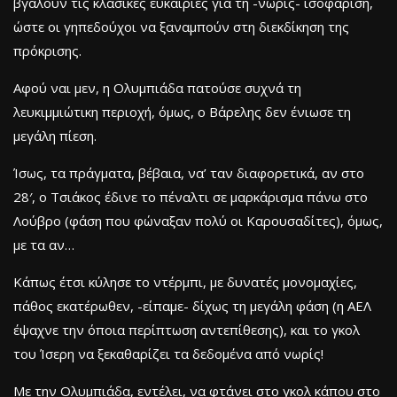
βγάλουν τις κλασικές ευκαιρίες για τη -νωρίς- ισοφάριση,
ώστε οι γηπεδούχοι να ξαναμπούν στη διεκδίκηση της
πρόκρισης.
Αφού ναι μεν, η Ολυμπιάδα πατούσε συχνά τη
λευκιμμιώτικη περιοχή, όμως, ο Βάρελης δεν ένιωσε τη
μεγάλη πίεση.
Ίσως, τα πράγματα, βέβαια, να’ ταν διαφορετικά, αν στο
28′, ο Τσιάκος έδινε το πέναλτι σε μαρκάρισμα πάνω στο
Λούβρο (φάση που φώναξαν πολύ οι Καρουσαδίτες), όμως,
με τα αν…
Κάπως έτσι κύλησε το ντέρμπι, με δυνατές μονομαχίες,
πάθος εκατέρωθεν, -είπαμε- δίχως τη μεγάλη φάση (η ΑΕΛ
έψαχνε την όποια περίπτωση αντεπίθεσης), και το γκολ
του Ίσερη να ξεκαθαρίζει τα δεδομένα από νωρίς!
Με την Ολυμπιάδα, εντέλει, να φτάνει στο γκολ κάπου στο