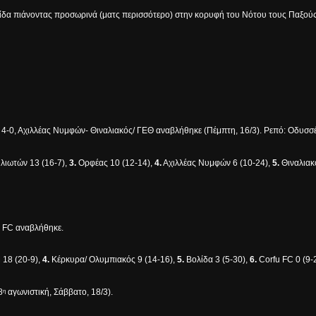
ίδα πιάνοντας προσωρινά (ματς περισσότερο) στην κορυφή του Νότου τους Παξούς κ
-0, Αχιλλέας Νυμφών- Θιναλιακός/ ΓΕΘ αναβλήθηκε (Πέμπτη, 16/3). Ρεπό: Οδυσσ
ιωτών 13 (16-7),
3.
Ορφέας 10 (12-14),
4.
Αχιλλέας
Νυμφών 6 (10-24),
5.
Θιναλιακ
u FC αναβλήθηκε.
18 (20-9),
4.
Κέρκυρα/ Ολυμπιακός 9 (14-16),
5.
Bολίδα 3 (5-30),
6.
Corfu FC 0 (9-
8
αγωνιστική, Σάββατο, 18/3).
η