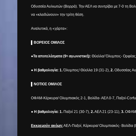
Οδυσσέα Αυλιωτών (Βορρά). Την ΑΕΛ να συντρίβει με 7-0 τη Βολ
να «κλειδώνουν» την τρίτη θέση.
Αναλυτικά, η «χάρτα»:
▌ΒΟΡΕΙΟΣ ΟΜΙΛΟΣ
●Τα αποτελέσματα (9
αγωνιστική):
Θύελλα/ Όλυμπος- Ορφέας 4
η
●
Η βαθμολογία: 1.
Όλυμπος/ Θύελλα 19 (31-2),
2.
Οδυσσέας Αυλ
▌ΝΟΤΙΟΣ ΟΜΙΛΟΣ
ΟΦΑΜ-Κέρκυρα/ Ολυμπιακός 2-1, Βολίδα- ΑΕΛ 0-7, Παξοί-Corf
● Η βαθμολογία: 1.
Παξοί 21 (30-7),
2.
ΑΕΛ 21 (23-11),
3.
ΟΦΑΜ 
Εκκρεμούν ακόμη:
ΑΕΛ-Παξοί, Κέρκυρα/ Ολυμπιακός- Βολίδα (