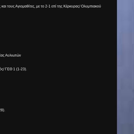
αι τους Αγιομαθίτες, με το 2-1 επί της Κέρκυρας/ Ολυμπιακού
έας Αυλιωτών
ός/ ΓΕΘ 1 (1-23).
28).