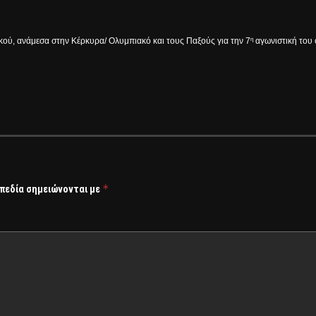
κού, ανάμεσα στην Κέρκυρα/ Ολυμπιακό και τους Παξούς για την 7
αγωνιστική του ο
η
*
 πεδία σημειώνονται με