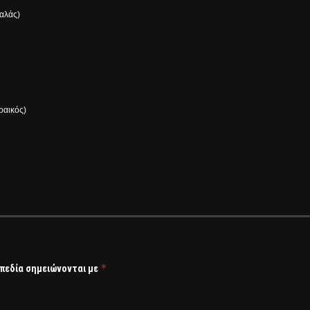
αλάς)
ραικός)
*
 πεδία σημειώνονται με