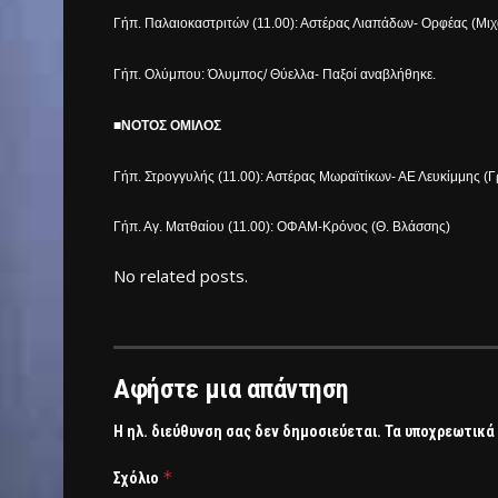
Γήπ. Παλαιοκαστριτών (11.00): Αστέρας Λιαπάδων- Ορφέας (Μιχ
Γήπ. Ολύμπου: Όλυμπος/ Θύελλα- Παξοί αναβλήθηκε.
■ΝΟΤΟΣ ΟΜΙΛΟΣ
Γήπ. Στρογγυλής (11.00): Αστέρας Μωραϊτίκων- ΑΕ Λευκίμμης (Γ
Γήπ. Αγ. Ματθαίου (11.00): ΟΦΑΜ-Κρόνος (Θ. Βλάσσης)
No related posts.
Αφήστε μια απάντηση
Η ηλ. διεύθυνση σας δεν δημοσιεύεται.
Τα υποχρεωτικά
*
Σχόλιο