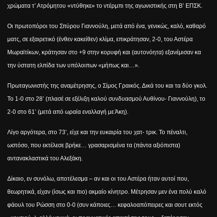
χρώματα τ’ Ατρόμητου «ντύθηκε» το ντέρμπι της αγωνιστικής στη Β’ ΕΠΣΚ.
Οι πρωτοπόροι του Σπύρου Γιαννούλη, μετά από ένα, γενικώς, καλό, καθαρό
ματς, σε εξαιρετικό (ένθεν κακείθεν) κλίμα, επικράτησαν, 2-0, του Αστέρα
Μωραϊτίκων, κράτησαν στο +9 στην κορυφή και (αυτονόητα) εξανέμισαν κα
την ύστατη ελπίδα των υπόλοιπων «μήπως και…».
Πρωταγωνιστής της αναμέτρησης, ο Σίμος Γραικός. Δικά του και τα δύο γκολ.
Το 1-0 στο 28’ (πλασέ σε εξέλιξη καλού συνδυασμού Αυθίνου- Γιαννούλη), το
2-0 στο 61’ (μετά από ωραία εναλλαγή με Άκη).
Λίγο αργότερα, στο 73’, είχε και την ευκαιρία του χατ- τρικ. Το πέναλτι,
ωστόσο, που εκτέλεσε βρήκε… γρασαρισμένα τα (πάντα αξιόπιστα)
αντανακλαστικά του Αλεξάκη.
Δίκαιο, εν συνόλω, αποτέλεσμα – αν και οι του Αστέρα ήταν αυτοί που,
θεωρητικά, είχαν (ίσως και πιο) ακμαίο κίνητρο. Μέτρησαν μεν ένα πολύ καλό
φάουλ του Ρώσση στο 0-0 (συν κάποιες… κεφαλοαπόπειρες και σουτ εκτός