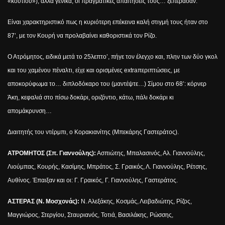
«κουτιού»), αλλά γενικά, οι πραγματικές απαιτήσεις τους… ξεπέρασαν.
Είναι χαρακτηριστικό πως η κυριότερη επέκεινα καλή στιγμή τους ήταν στο
87’, με τον Κουρή να προλαβαίνει καθοριστικά τον Ρίζο.
Ο Ατρόμητος, ειδικά μετά το 25λεπτο’, πήγε τον έλεγχο και, πλην των δύο γκολ
και του χαμένου πέναλτι, είχε και ορισμένες
extra
περιπτώσεις, με
αποκορύφωμα το… διπλοδόκαρο του (μαντέψτε…) Σίμου στο 68’: κόρνερ
Άκη, κεφαλιά στο πίσω δοκάρι, οριζόντιο, κάτω, πάλι δοκάρι κι
απομάκρυνση…
Διαιτητής του ντέρμπι, ο Κορακιανίτης (Μπεκάρης Γαστεράτος).
ΑΤΡΟΜΗΤΟΣ (Σπ. Γιαννούλης):
Ασπιώτης, Μπαλασινός, Αλ. Γιαννούλης,
Λιούμπας, Κουρής, Κασίμης, Μπράτος, Σ. Γραικός, Λ. Γιαννούλης, Ρέτσης,
Αυθίνος. Έπαιξαν και οι: Γ. Γραικός, Γ. Γιαννούλης, Γαστεράτος.
ΑΣΤΕΡΑΣ (Ν. Μοσχονάς):
Ν.
Αλεξάκης, Κοσμάς, Λειβαδιώτης, Ρίζος,
Μαγγιώρος, Στεργίου, Σταυριανός, Τοτιά, Βασιλάκης, Ρώσσης,