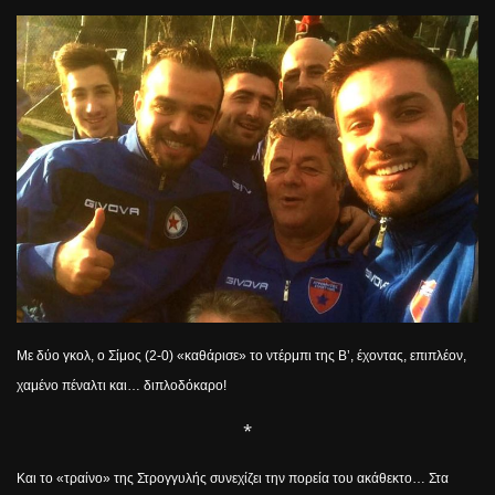
Με δύο γκολ, ο Σίμος (2-0) «καθάρισε» το ντέρμπι της Β’, έχοντας, επιπλέον,
χαμένο πέναλτι και… διπλοδόκαρο!
*
Και το «τραίνο» της Στρογγυλής συνεχίζει την πορεία του ακάθεκτο… Στα