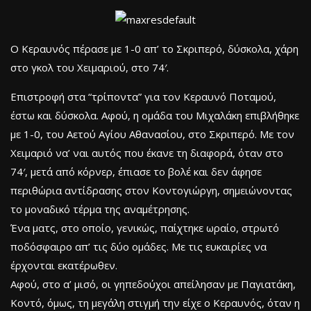
Ο Κεραυνός πέρασε με 1-0 απ’ το Σκριπερό, δύσκολα, χάρη
στο γκολ του Χειμαριού, στο 74′.
Επιστροφή στα “τρίποντα” για τον Κεραυνό Ποταμού,
έστω και δύσκολα. Αφού, η ομάδα του Μιχαλάκη επιβλήθηκε
με 1-0, του Αετού Αγίου Αθανασίου, στο Σκριπερό. Με τον
Χειμαριό να’ ναι αυτός που έκανε τη διαφορά, όταν στο
74′, μετά από κόρνερ, έπιασε το βολέ και δεν άφησε
περιθώρια αντίδρασης στον Κοντογιώργη, σημειώνοντας
το μοναδικό τέρμα της αναμέτρησης.
Ένα ματς, στο οποίο, γενικώς, παίχτηκε ωραίο, στρωτό
ποδόσφαιρο απ’ τις δύο ομάδες. Με τις ευκαιρίες να
έρχονται εκατέρωθεν.
Αφού, στο α’ μισό, οι γηπεδούχοι απείλησαν με Παγιατάκη,
Κοντό, όμως, τη μεγάλη στιγμή την είχε ο Κεραυνός, όταν η