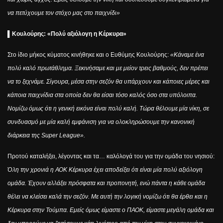
να πετύχουμε τον στόχο μας στο παιχνίδι»
▌
Κουλούρης:
«Πολύ αξιόλογη η Κέρκυρα»
Στο ίδιο μήκος κύματος κινήθηκε και ο Ευθύμης Κουλούρης:
«Κάναμε ένα
πολύ καλό πρωτάθλημα. Ξεκινήσαμε και με μείον τρεις βαθμούς, δεν πρέπει
να το ξεχνάμε. Σίγουρα, μέσα στην σεζόν θα υπάρχουν και κάποιες μέρες και
κάποια παιχνίδια στα οποία δεν θα είσαι τόσο καλός όσο στα υπόλοιπα.
Νομίζω όμως ότι η γενική εικόνα είναι πολύ καλή. Τώρα θέλουμε μία νίκη, σε
συνδυασμό με μία καλή εμφάνιση για να ολοκληρώσουμε την κανονική
διάρκεια της Super League».
Προτού καταλήξει, λέγοντας και τα… καλόλογά του για την ομάδα του νησιού:
Όλη την χρονιά η ΑΟΚ Κέρκυρα έχει αποδείξει ότι είναι μία πολύ αξιόλογη
ομάδα. Έχουν αλλάξει πρόσφατα και προπονητή, ενώ πάντα η κάθε ομάδα
θέλει να κλείσει καλά την σεζόν. Με αυτή την λογική νομίζω ότι θα έρθει και η
Κέρκυρα στην Τούμπα. Εμείς όμως είμαστε ο ΠΑΟΚ, είμαστε μεγάλη ομάδα και