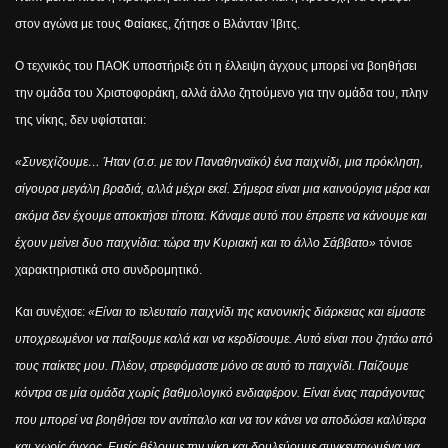
στον αγώνα με τους Φαίακες, ζήτησε ο Βλάνταν Ίβιτς.
Ο τεχνικός του ΠΑΟΚ υποστήριξε ότι η έλλειψη άγχους μπορεί να βοηθήσει
την ομάδα του Χριστοφοράκη, αλλά άλλο ζητούμενο για την ομάδα του, πλην
της νίκης, δεν υφίσταται:
«Συνεχίζουμε… Ήταν (σ.σ. με τον Παναθηναϊκό) ένα παιχνίδι, μια πρόκληση,
σίγουρα μεγάλη βραδιά, αλλά μέχρι εκεί. Σήμερα είναι μια καινούργια μέρα και
ακόμα δεν έχουμε αποκτήσει τίποτα. Κάναμε αυτό που έπρεπε να κάνουμε και
έχουν μείνει δυο παιχνίδια: τώρα την Κυριακή και το άλλο Σάββατο»
τόνισε
χαρακτηριστικά στο συνδρομητικό.
Και συνέχισε:
«Είναι το τελευταίο παιχνίδι της κανονικής διάρκειας και είμαστε
υποχρεωμένοι να παίξουμε καλά και να κερδίσουμε. Αυτό είναι που ζητάω από
τους παίκτες μου. Πλέον, στρεφόμαστε μόνο σε αυτό το παιχνίδι. Παίζουμε
κόντρα σε μία ομάδα χωρίς βαθμολογικό ενδιαφέρον. Είναι ένας παράγοντας
που μπορεί να βοηθήσει τον αντίπαλο και να τον κάνει να αποδώσει καλύτερα
και χωρίς άγχος. Εμείς θέλουμε την νίκη και δουλεύουμε συγκεντρωμένα για