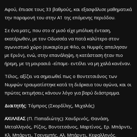
Αφού, έπιασε τους 33 βαθμούς, και εξασφάλισε μαθηματικά
την παραμονή του στην Α1 της επόμενης περιόδου.
Σε ένα ματς, που στο α’ μισό είχε μπόλικη ένταση,
εκατέρωθεν, με τον Οδυσσέα να πατά καλύτερο στον
αγωνιστικό χώρο (ευκαιρία με Φλο, οι Νυμφές απειλησαν
με Εριόν), ενώ, στην επανάληψη, η κατάσταση ήταν πιο
ήρεμη, με τη μοιρασιά -είπαμε- εντέλει να μη χαλά κανέναν.
Τέλος, αξίζει να σημειωθεί πως ο Βοντετσιάνος των
Νυμφών τραυματίστηκε κατά τη διάρκεια του αγώνα, και οι
πρώτες εκτιμήσεις κάνουν λόγο για βαρύ διάστρεμμα.
Διαιτητής
: Τόμπρος (Σκορδίλης, Μιχαλάς)
ΑΧΙΛΛΕΑΣ
(Π. Παπαδιώτης): Χανδρινός, Θανάση,
Μεταλληνός, Ρίζος, Βοντετσάνος, Μαρτίνος, Ερ. Μπάρντι,
Κλ. Μπάρντι, Τσενεμπής, Αλ. Μπάρντι, Κεφαλληνός.