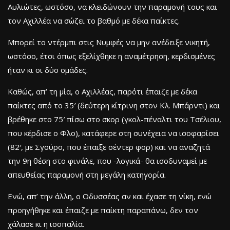
Αυλιώτες, ωστόσο, να κλειδώνουν την παραμονή τους και
τον Αχιλλέα να σώζει το βαθμό με δέκα παίκτες.
Μπορεί το ντέρμπι στις Νυμφές να μην ανέδειξε νικητή,
ωστόσο, έτσι όπως εξελίχθηκε η αναμέτρηση, κερδισμένες
ήταν κι οι δύο ομάδες.
Καθώς, απ’ τη μία, ο Αχιλλέας, παρότι έπαιζε με δέκα
παίκτες από το 35′ (δεύτερη κίτρινη στον Κλ. Μπάρντι) και
βρέθηκε στο 75′ πίσω στο σκορ (γκολ-πέναλτι του Τσέλιου,
που κέρδισε ο Φλο), κατάφερε στη συνέχεια να ισοφαρίσει
(82′, με Σγούρο, που έπαιξε σέντερ φορ) και να αναζητά
την 9η θέση στο φινάλε, που -λογικά- θα ισοδυναμεί με
απευθείας παραμονή στη μεγάλη κατηγορία.
Ενώ, απ’ την άλλη, ο Οδυσσέας αν και έχασε τη νίκη, ενώ
προηγήθηκε και έπαιζε με παίκτη παραπάνω, δεν τον
χάλασε κι η ισοπαλία.