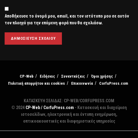
Αποθήκευσε το όνομά μου, email, και τον ιστότοπο μου σε αυτόν
τον πλοηγό για την επόμενη φορά που θα σχολιάσω.
CP-Web
Ειδήσεις
Συνεντεύξεις
Όροι χρήσης
Πολιτική απορρήτου και cookies
Επικοινωνία
CorfuPress.com
ΚΑΤΑΣΚΕΥΗ ΣΕΛΙΔΑΣ: CP-WEB/CORFUPRESS.COM
© 2024
CP-Web / CorfuPress.com
- Κατασκευή και διαχείριση
ιστοσελίδων, ηλεκτρονική και έντυπη ενημέρωση,
οπτικοακουστικές και διαφημιστικές υπηρεσίες