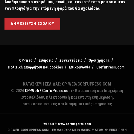
Αποθήκευσε το όνομά μου, email, και τον ιστότοπο μου σε αυτόν
τον πλοηγό για την επόμενη φορά που θα σχολιάσω.
CP-Web
Ειδήσεις
Συνεντεύξεις
Όροι χρήσης
Πολιτική απορρήτου και cookies
Επικοινωνία
CorfuPress.com
ΚΑΤΑΣΚΕΥΗ ΣΕΛΙΔΑΣ: CP-WEB/CORFUPRESS.COM
© 2024
CP-Web / CorfuPress.com
- Κατασκευή και διαχείριση
ιστοσελίδων, ηλεκτρονική και έντυπη ενημέρωση,
οπτικοακουστικές και διαφημιστικές υπηρεσίες
WEBSITE: www.corfusports.com
C.P.WEB-CORFUPRESS.COM - ΕΜΜΑΝΟΥΗΛ ΜΕΘΥΜΑΚΗΣ // ΑΤΟΜΙΚΗ ΕΠΙΧΕΙΡΗΣΗ