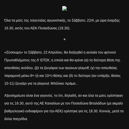
Όλα τα ματς της τελευταίας αγωνιστικής, το Σάββατο, 22/4, με ώρα έναρξης
16.30, εκτός του ΑΕΚ-Ποσειδώνας (18.30).
*
«Σύσσωμη» το Σάββατο, 22 Απριλίου, θα διεξαχθεί η αυλαία του φετινού
Πρωταθλήματος της Α’ ΕΠΣΚ, η οποία και θα κρίνει (α) τη δεύτερη θέση της
απευθείας ανόδου, (β) τα ζευγάρια των αγώνων
play
off
, (γ) την απευθείας
παραμονή μέσω 9
(ή και 10
) θέσης και (δ) το δεύτερο (αν υπάρξει, θέσεις
ης
ης
10-11) ζευγάρι για τα
play
out
. Μπόλικο πράμα…
Αξιοσημείωτο είναι ένα γεγονός: το ότι, δηλαδή, αν και όλα τα ματς ορίστηκαν
για τις 16.30, αυτό της ΑΕ Καναλίων με τον Ποσειδώνα Βιταλάδων (με ακμαίο
βαθμολογικό ενδιαφέρον για την ΑΕΚ) ορίστηκε για τις 18.30. Κοινώς, μετά τα
άλλα παιχνίδια.