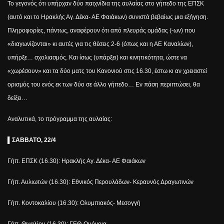
Το γεγονός ότι υπήρχαν δύο παιχνίδια της αυλαίας στο γήπεδο της ΕΠΣΚ
(αυτό και το Ηρακλής Αγ. Δέκα- ΑΕ Φαιάκων) συνιστά βεβαίως μια εξήγηση.
Πληροφορίες, πάντως, αναφέρουν ότι από πλευράς ομάδας (-ων) που
«διαγωνίζονται» κι αυτές για τις θέσεις 2-6 (όπως και η ΑΕ Καναλίων),
υπήρξε… σχολιασμός. Και ίσως (υπάρξει) και κινητικότητα, ώστε να
«χωρέσουν» και τα δύο ματς του Κανονιού στις 16.30, έστω κι αν χρειαστεί
ορισμός του ενός εκ των δύο σε άλλο γήπεδο… Εν πάση περιπτώσει, θα
δείξει…
Αναλυτικά, το πρόγραμμα της αυλαίας:
▌ΣΑΒΒΑΤΟ, 22/4
Γήπ. ΕΠΣΚ (16.30): Ηρακλής Αγ. Δέκα- ΑΕ Φαιάκων
Γήπ. Αυλιωτών (16.30): Εθνικός Περουλάδων- Κεραυνός Δραγωτινών
Γήπ. Κοντοκαλίου (16.30): Ολυμπιακός- Μεσογγή
Γήπ. Θιναλίου (16.30): ΓΕΘ-Ομόνοια