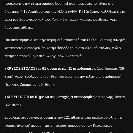
πρόκρισης στην εθνική ομάδας
Optimist
που πραγματοποιήθηκε στο
διάστημα 7-12 Απριλίου από τον Ν.Ο. ΣΕΑΝΑΤΚ (Τζιτζιφιών Καλλιθέας), στα
νερά του Σαρωνικού κόλπου. Υπό «ιδιαίτερες» καιρικές συνθήκες, για…
δυνατούς αθλητές!
Πιο συγκεκριμένα, απ’ την τετραμελή αποστολή του Ομίλου, οι τρεις αθλητές
κατάφεραν να εξασφαλίσουν την είσοδός τους στο «Χρυσό στόλο», ενώ ο
τέταρτος προκρίθηκε στον «Αργυρό». Αναλυτικά;
●ΧΡΥΣΟΣ ΣΤΟΛΟΣ (με 61 συμμετοχές, 11 ιστιοδρομίες):
Σων Τσούκας (36
η
θέση), Λεόνι Βούλγαρης (55
θέση και πρωτιά στην τελευταία ιστιοδρομία),
η
Περικλής Ζησιμάτος (56
θέση).
η
●ΑΡΓΥΡΟΣ ΣΤΟΛΟΣ (με 60 συμμετοχές, 9 ιστιοδρομίες):
Μανώλης Κάγκας
(42
θέση).
η
Συνολικά, στους αγώνες συμμετείχαν 121 αθλητές από συλλόγου όλης της
χώρας. Ενώ, επ’ αφορμή της επιτυχούς παρουσίας των Κερκυραίων