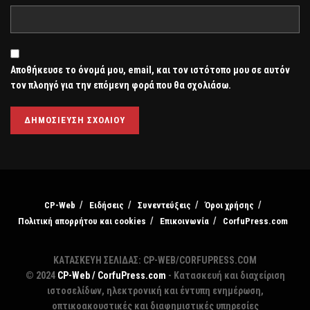
Αποθήκευσε το όνομά μου, email, και τον ιστότοπο μου σε αυτόν
τον πλοηγό για την επόμενη φορά που θα σχολιάσω.
CP-Web
Ειδήσεις
Συνεντεύξεις
Όροι χρήσης
Πολιτική απορρήτου και cookies
Επικοινωνία
CorfuPress.com
ΚΑΤΑΣΚΕΥΗ ΣΕΛΙΔΑΣ: CP-WEB/CORFUPRESS.COM
© 2024
CP-Web / CorfuPress.com
- Κατασκευή και διαχείριση
ιστοσελίδων, ηλεκτρονική και έντυπη ενημέρωση,
οπτικοακουστικές και διαφημιστικές υπηρεσίες