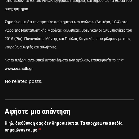
ιστιοπλόων, το ΔΣ του ΝΑΟΚ εξέφρασε επισήμως και δημοσίως τα θερμά του
συγχαρητήρια.
Σημειώνουμε ότι την προτελευταία ημέρα των αγώνων (Δευτέρα, 10/4) στο
χώρο της Ναυταθλητικής Μαρίνας Καλλιθέας, βρέθηκαν οι Ολυμπιονίκες του
2016 (Ρίο), Παναγιώτης Μάντης και Παύλος Καγιαλής, που μίλησαν με τους
νεαρούς αθλητές και αθλήτριες.
Για τα πλήρη, αναλυτικά αποτελέσματα των αγώνων, επισκεφθείτε το
link
:
www.seanatk.gr
No related posts.
Αφήστε μια απάντηση
Η ηλ. διεύθυνση σας δεν δημοσιεύεται.
Τα υποχρεωτικά πεδία
*
σημειώνονται με