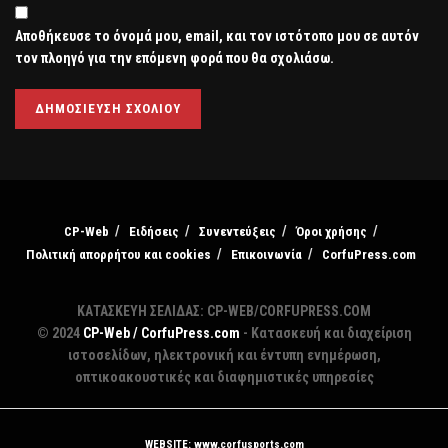
Αποθήκευσε το όνομά μου, email, και τον ιστότοπο μου σε αυτόν
τον πλοηγό για την επόμενη φορά που θα σχολιάσω.
CP-Web
Ειδήσεις
Συνεντεύξεις
Όροι χρήσης
Πολιτική απορρήτου και cookies
Επικοινωνία
CorfuPress.com
ΚΑΤΑΣΚΕΥΗ ΣΕΛΙΔΑΣ: CP-WEB/CORFUPRESS.COM
© 2024
CP-Web / CorfuPress.com
- Κατασκευή και διαχείριση
ιστοσελίδων, ηλεκτρονική και έντυπη ενημέρωση,
οπτικοακουστικές και διαφημιστικές υπηρεσίες
WEBSITE: www.corfusports.com