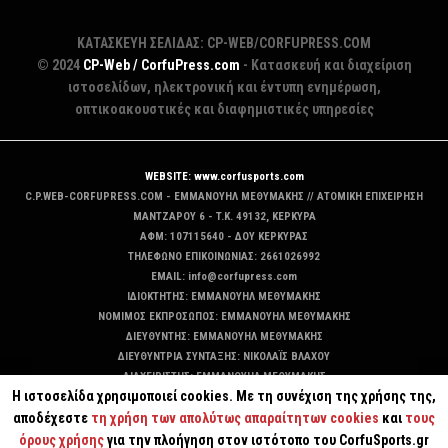
ΚΑΤΑΣΚΕΥΗ ΣΕΛΙΔΑΣ: CP-WEB/CORFUPRESS.COM
© 2024
CP-Web / CorfuPress.com
- Κατασκευή και διαχείριση
ιστοσελίδων, ηλεκτρονική και έντυπη ενημέρωση,
οπτικοακουστικές και διαφημιστικές υπηρεσίες
WEBSITE: www.corfusports.com
C.P.WEB-CORFUPRESS.COM - ΕΜΜΑΝΟΥΗΛ ΜΕΘΥΜΑΚΗΣ // ΑΤΟΜΙΚΗ ΕΠΙΧΕΙΡΗΣΗ
MANTZAΡΟΥ 6 - T.K. 49132, ΚΕΡΚΥΡΑ
ΑΦΜ: 107115640 - ΔΟΥ ΚΕΡΚΥΡΑΣ
ΤΗΛΕΦΩΝΟ ΕΠΙΚΟΙΝΩΝΙΑΣ: 2661026992
EMAIL: info@corfupress.com
ΙΔΙΟΚΤΗΤΗΣ: EMMANOYΗΛ ΜΕΘΥΜΑΚΗΣ
ΝΟΜΙΜΟΣ ΕΚΠΡΟΣΩΠΟΣ: EMMANOYΗΛ ΜΕΘΥΜΑΚΗΣ
ΔΙΕΥΘΥΝΤΗΣ: EMMANOYΗΛ ΜΕΘΥΜΑΚΗΣ
ΔΙΕΥΘΥΝΤΡΙΑ ΣΥΝΤΑΞΗΣ: ΝΙΚΟΛΑΪΣ ΒΛΑΧΟΥ
ΔΙΑΧΕΙΡΙΣΤΗΣ: EMMANOYΗΛ ΜΕΘΥΜΑΚΗΣ
Η ιστοσελίδα χρησιμοποιεί cookies. Με τη συνέχιση της χρήσης της,
ΔΙΚΑΙΟΥΧΟΣ DOMAIN: ΕΜΜΑΝΟΥΗΛ ΜΕΘΥΜΑΚΗΣ
αποδέχεστε
τη χρήση των απολύτως απαραίτητων cookies
και
τους
όρους χρήσης
για την πλοήγηση στον ιστότοπο του CorfuSports.gr