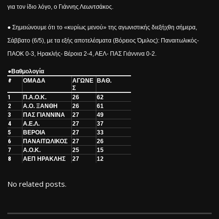
για τον ίδιο λόγο, ο Γιάννης Λεωντσάκος.
● Σημειώνουμε ότι το «κυρίως μενού» της αγωνιστικής διεξήχθη σήμερα,
Σάββατο (6/5), με τα εξής αποτελέσματα (Βόρειος Όμιλος): Παναιτωλικός-
ΠΑΟΚ 0-3, Ηρακλής- Βέροια 2-4, ΑΕΛ- ΠΑΣ Γιάννινα 0-2.
●Βαθμολογία
#
ΟΜΑΔΑ
ΑΓΩΝΕ
ΒΑΘ.
Σ
1
Π.Α.Ο.Κ.
26
62
2
Α.Ο. ΞΑΝΘΗ
26
61
3
ΠΑΣ ΓΙΑΝΝΙΝΑ
27
49
4
Α.Ε.Λ.
27
37
5
ΒΕΡΟΙΑ
27
33
6
ΠΑΝΑΙΤΩΛΙΚΟΣ
27
26
7
Α.Ο.Κ.
25
15
8
ΑΕΠ ΗΡΑΚΛΗΣ
27
12
No related posts.