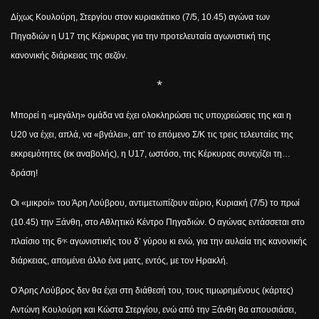
Δίχως Κουλούρη, Στεργίου στον κυριακάτικο (7/5, 10.45) αγώνα των
Πηγαδιών η
U
17 της Κέρκυρας για την προτελευταία αγωνιστική της
κανονικής διάρκειας της σεζόν.
*
Μπορεί η «μεγάλη» ομάδα να έχει ολοκληρώσει τις υποχρεώσεις της και η
U
20 να έχει, απλά, να «βγάλει», απ’ το επόμενο Σ/Κ τις τρεις τελευταίες της
εκκρεμότητες (εκ αναβολής), η
U
17, ωστόσο, της Κέρκυρας συνεχίζει τη…
δράση!
Οι «μικροί» του Άρη Λούβρου, αντιμετωπίζουν αύριο, Κυριακή (7/5) το πρωί
(10.45) την Ξάνθη, στο Αθλητικό Κέντρο Πηγαδιών. Ο αγώνας εντάσσεται στο
πλαίσιο της 6
αγωνιστικής του δ’ γύρου κι ενώ, για την αυλαία της κανονικής
ης
διάρκειας, απομένει άλλο ένα ματς, εντός, με τον Ηρακλή.
Ο Άρης Λούβρος δεν θα έχει στη διάθεσή του, τους τιμωρημένους (κάρτες)
Αντώνη Κουλούρη και Κώστα Στεργίου, ενώ από την Ξάνθη θα απουσιάσει,