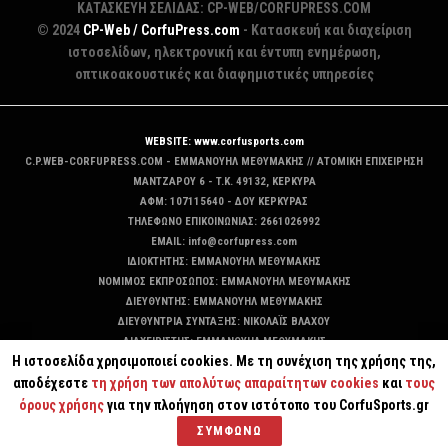
ΚΑΤΑΣΚΕΥΗ ΣΕΛΙΔΑΣ: CP-WEB/CORFUPRESS.COM
© 2024
CP-Web / CorfuPress.com
- Κατασκευή και διαχείριση
ιστοσελίδων, ηλεκτρονική και έντυπη ενημέρωση,
οπτικοακουστικές και διαφημιστικές υπηρεσίες
WEBSITE: www.corfusports.com
C.P.WEB-CORFUPRESS.COM - ΕΜΜΑΝΟΥΗΛ ΜΕΘΥΜΑΚΗΣ // ΑΤΟΜΙΚΗ ΕΠΙΧΕΙΡΗΣΗ
MANTZAΡΟΥ 6 - T.K. 49132, ΚΕΡΚΥΡΑ
ΑΦΜ: 107115640 - ΔΟΥ ΚΕΡΚΥΡΑΣ
ΤΗΛΕΦΩΝΟ ΕΠΙΚΟΙΝΩΝΙΑΣ: 2661026992
EMAIL: info@corfupress.com
ΙΔΙΟΚΤΗΤΗΣ: EMMANOYΗΛ ΜΕΘΥΜΑΚΗΣ
ΝΟΜΙΜΟΣ ΕΚΠΡΟΣΩΠΟΣ: EMMANOYΗΛ ΜΕΘΥΜΑΚΗΣ
ΔΙΕΥΘΥΝΤΗΣ: EMMANOYΗΛ ΜΕΘΥΜΑΚΗΣ
ΔΙΕΥΘΥΝΤΡΙΑ ΣΥΝΤΑΞΗΣ: ΝΙΚΟΛΑΪΣ ΒΛΑΧΟΥ
ΔΙΑΧΕΙΡΙΣΤΗΣ: EMMANOYΗΛ ΜΕΘΥΜΑΚΗΣ
Η ιστοσελίδα χρησιμοποιεί cookies. Με τη συνέχιση της χρήσης της,
ΔΙΚΑΙΟΥΧΟΣ DOMAIN: ΕΜΜΑΝΟΥΗΛ ΜΕΘΥΜΑΚΗΣ
αποδέχεστε
τη χρήση των απολύτως απαραίτητων cookies
και
τους
όρους χρήσης
για την πλοήγηση στον ιστότοπο του CorfuSports.gr
ΣΥΜΦΩΝΩ